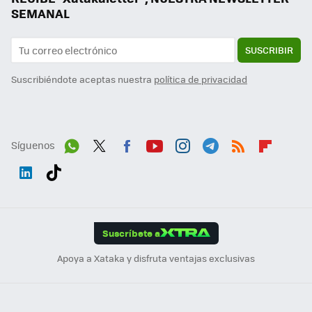
SEMANAL
SUSCRIBIR
Suscribiéndote aceptas nuestra
política de privacidad
Síguenos
Wh
Twit
Fac
You
Inst
Tele
RSS
Flip
ats
ter
ebo
tub
agr
gra
boa
Link
Tikt
App
ok
e
am
m
rd
edI
ok
Suscríbete a
n
Apoya a Xataka y disfruta ventajas exclusivas