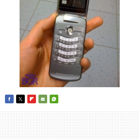
FACEBOOK
TWITTER
FLIPBOARD
E-
WHATSAPP
MAIL