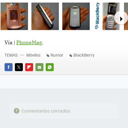
Ne
Vía |
PhoneMag
.
TEMAS
Móviles
Rumor
BlackBerry
FACEBOOK
TWITTER
FLIPBOARD
E-
WHATSAPP
MAIL
Comentarios cerrados