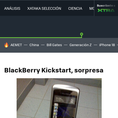
Suscríbete a
ANÁLISIS
XATAKA SELECCIÓN
CIENCIA
MOVILIDAD
HOY SE HABLA DE
AEMET
China
Bill Gates
Generación Z
iPhone 18
BlackBerry Kickstart, sorpresa