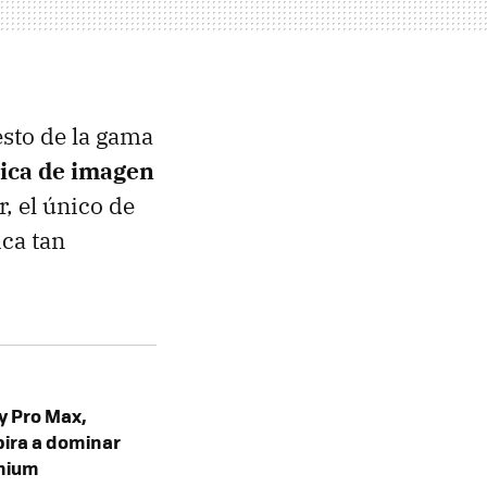
esto de la gama
tica de imagen
, el único de
ica tan
 y Pro Max,
pira a dominar
emium