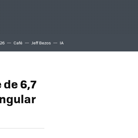
S26
Café
Jeff Bezos
IA
 de 6,7
angular