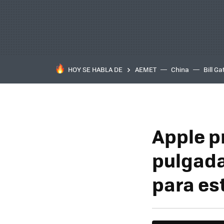
HOY SE HABLA DE
AEMET
China
Bill Ga
Apple p
pulgada
para es