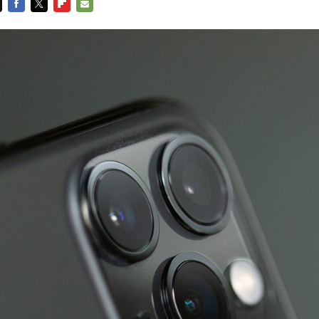
FACEBOOK
TWITTER
FLIPBOARD
E-
MAIL