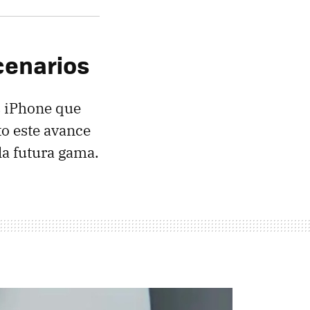
scenarios
os iPhone que
to este avance
a futura gama.