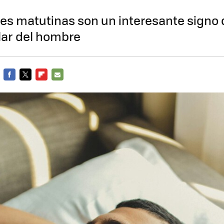
es matutinas son un interesante signo d
lar del hombre
FACEBOOK
TWITTER
FLIPBOARD
E-
MAIL