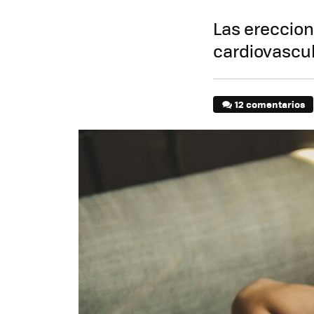
Las ereccion
cardiovascu
12 comentarios