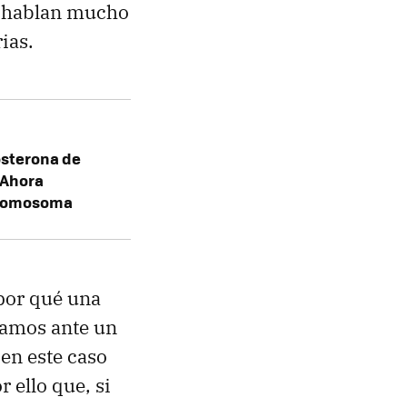
s hablan mucho
ias.
osterona de
 Ahora
cromosoma
por qué una
tamos ante un
en este caso
 ello que, si