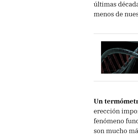
últimas décad
menos de nues
Un termómetro
erección impor
fenómeno funda
son mucho más 