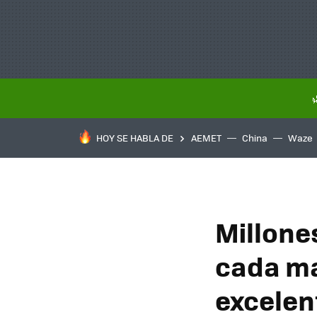
HOY SE HABLA DE
AEMET
China
Waze
Millone
cada ma
excelent