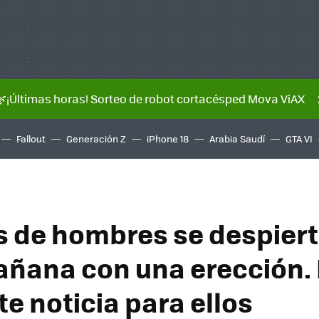
🌿¡Últimas horas! Sorteo de robot cortacésped Mova ViAX
Fallout
Generación Z
iPhone 18
Arabia Saudí
GTA VI
s de hombres se despier
ñana con una erección. 
e noticia para ellos