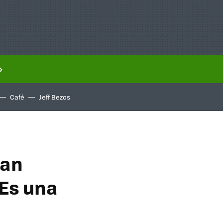
Café
Jeff Bezos
tan
Es una