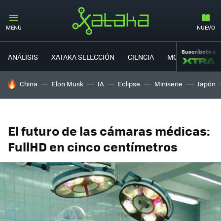
MENÚ
NUEVO
Suscríbete a
ANÁLISIS
XATAKA SELECCIÓN
CIENCIA
MOVILIDAD
HOY SE HABLA DE
China
Elon Musk
IA
Eclipse
Miniserie
Japón
El futuro de las cámaras médicas:
FullHD en cinco centímetros