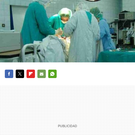
FACEBOOK
TWITTER
FLIPBOARD
E-
WHATSAPP
MAIL