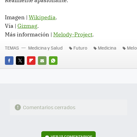
Realmente apasionante.
Imagen |
Wikipedia
.
Vía |
Gizmag
.
Más información |
Melody-Project
.
TEMAS
Medicina y Salud
Futuro
Medicina
Melo
FACEBOOK
TWITTER
FLIPBOARD
E-
WHATSAPP
MAIL
Comentarios cerrados
VER
13 COMENTARIOS