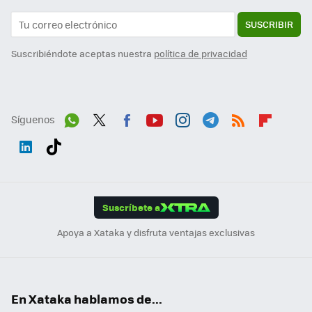
SUSCRIBIR
Suscribiéndote aceptas nuestra
política de privacidad
Síguenos
Wh
Twit
Fac
You
Inst
Tele
RSS
Flip
ats
ter
ebo
tub
agr
gra
boa
Link
Tikt
App
ok
e
am
m
rd
edI
ok
Suscríbete a
n
Apoya a Xataka y disfruta ventajas exclusivas
En Xataka hablamos de...