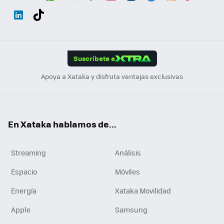
Wh
Twit
Fac
You
Inst
Tele
RSS
Flip
ats
ter
ebo
tub
agr
gra
boa
Link
Tikt
App
ok
e
am
m
rd
edI
ok
Suscríbete a
n
Apoya a Xataka y disfruta ventajas exclusivas
En Xataka hablamos de...
Streaming
Análisis
Espacio
Móviles
Energía
Xataka Movilidad
Apple
Samsung