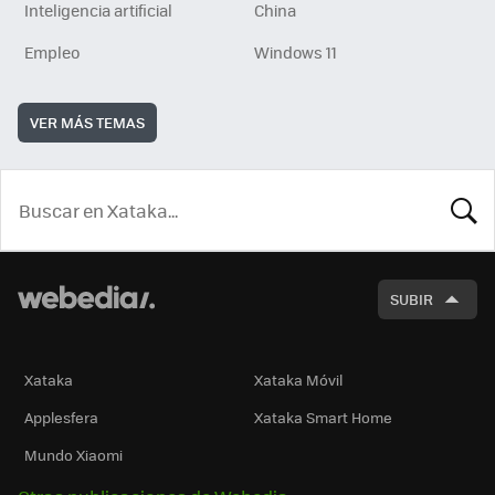
Inteligencia artificial
China
Empleo
Windows 11
VER MÁS TEMAS
BUSCA
SUBIR
Xataka
Xataka Móvil
Applesfera
Xataka Smart Home
Mundo Xiaomi