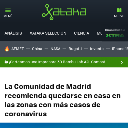
MENÚ
NUEVO
Suscríbete a
ANÁLISIS
XATAKA SELECCIÓN
CIENCIA
MOVILIDAD
HOY SE HABLA DE
AEMET
China
NASA
Bugatti
Invento
iPhone 1
🖨️ ¡Sorteamos una impresora 3D Bambu Lab A2L Combo!
La Comunidad de Madrid
recomienda quedarse en casa en
las zonas con más casos de
coronavirus