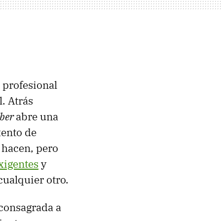
 profesional
. Atrás
uber
abre una
xento de
 hacen, pero
xigentes
y
ualquier otro.
consagrada a