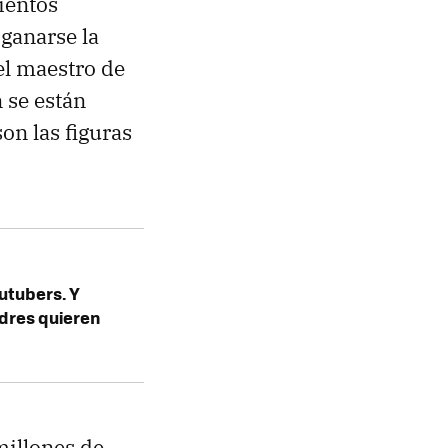
ientos
ganarse la
 el maestro de
 se están
son las figuras
utubers. Y
dres quieren
millones de