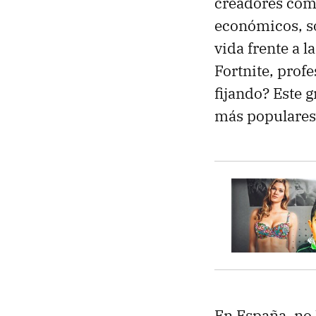
creadores co
económicos, so
vida frente a l
Fortnite, prof
fijando? Este 
más populares
En España, no 