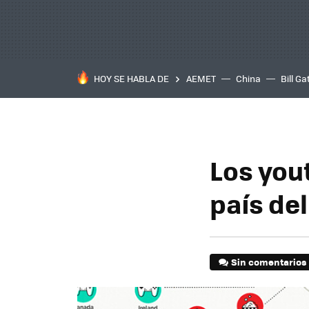
HOY SE HABLA DE
AEMET
China
Bill Ga
Los you
país de
Sin comentarios