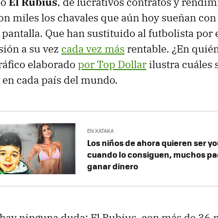
mo
El Rubius
, de lucrativos contratos y rendim
n miles los chavales que aún hoy sueñan con 
a pantalla. Que han sustituido al futbolista por
esión a su vez
cada vez más
rentable. ¿En quién
gráfico elaborado
por Top Dollar
ilustra cuáles 
 en cada país del mundo.
EN XATAKA
Los niños de ahora quieren ser yo
cuando lo consiguen, muchos pa
ganar dinero
hay ninguna duda: El Rubius, con más de 36 