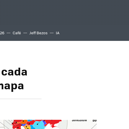
S26
Café
Jeff Bezos
IA
 cada
 mapa