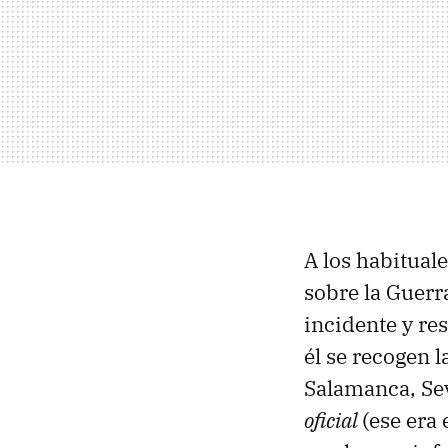
A los habitual
sobre la Guerr
incidente y re
él se recogen 
Salamanca, Sev
oficial
(ese era