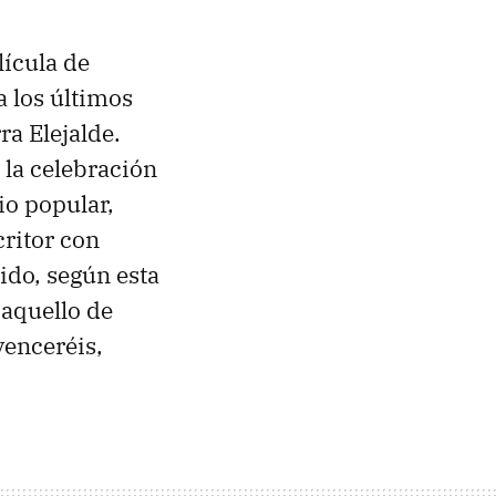
lícula de
 los últimos
ra Elejalde.
 la celebración
io popular,
critor con
dido, según esta
 aquello de
venceréis,