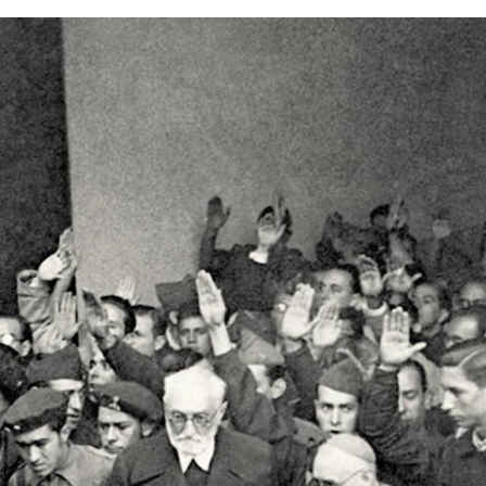
FACEBOOK
TWITTER
FLIPBOARD
E-
MAIL