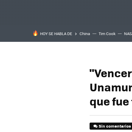
HOY SE HABLA DE
China
Tim Cook
NAS
"Vencer
Unamuno 
que fue
Sin comentarios