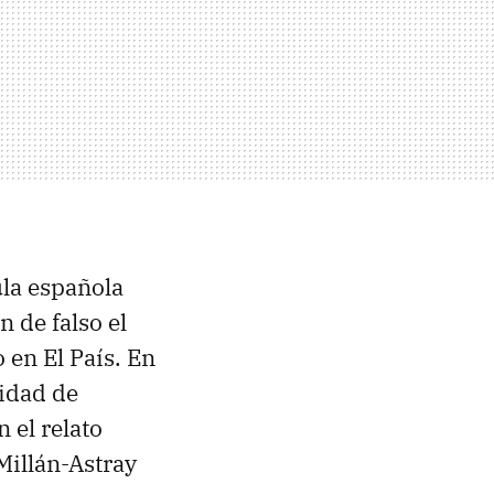
ula española
 de falso el
 en El País. En
sidad de
 el relato
Millán-Astray