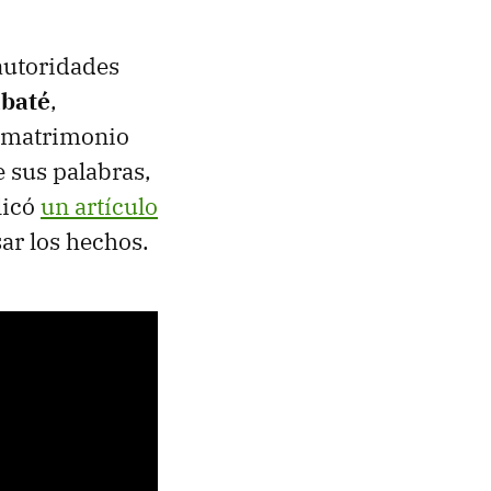
 autoridades
abaté
,
l matrimonio
 sus palabras,
licó
un artículo
sar los hechos.