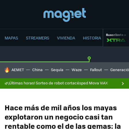
Suscríbete a
MAPAS
STREAMERS
VIVIENDA
HISTORIA
HOY SE HABLA DE
AEMET
China
Sequía
Waze
Fallout
Generació
🌿¡Últimas horas! Sorteo de robot cortacésped Mova ViAX
Hace más de mil años los mayas
explotaron un negocio casi tan
rentable como el de las gemas: la