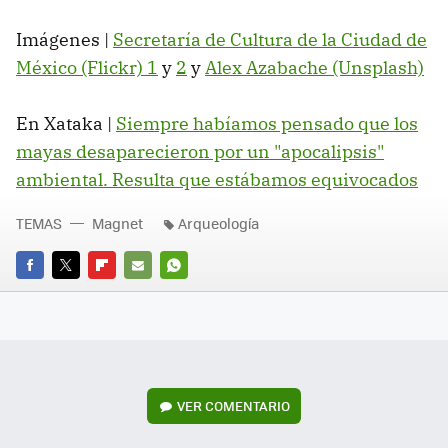
Imágenes |
Secretaría de Cultura de la Ciudad de
México (Flickr) 1
y
2
y
Alex Azabache (Unsplash)
En Xataka |
Siempre habíamos pensado que los
mayas desaparecieron por un "apocalipsis"
ambiental. Resulta que estábamos equivocados
TEMAS
Magnet
Arqueología
FACEBOOK
TWITTER
FLIPBOARD
E-
WHATSAPP
MAIL
VER
COMENTARIO