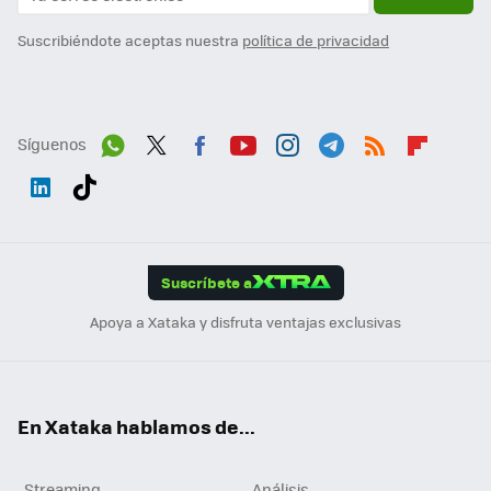
Suscribiéndote aceptas nuestra
política de privacidad
Síguenos
Wh
Twit
Fac
You
Inst
Tele
RSS
Flip
ats
ter
ebo
tub
agr
gra
boa
Link
Tikt
App
ok
e
am
m
rd
edI
ok
Suscríbete a
n
Apoya a Xataka y disfruta ventajas exclusivas
En Xataka hablamos de...
Streaming
Análisis