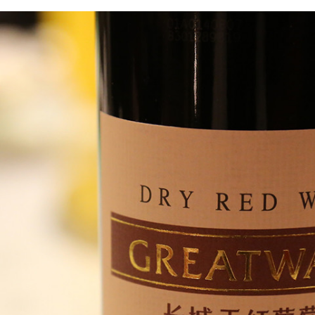
FACEBOOK
TWITTER
FLIPBOARD
E-
MAIL