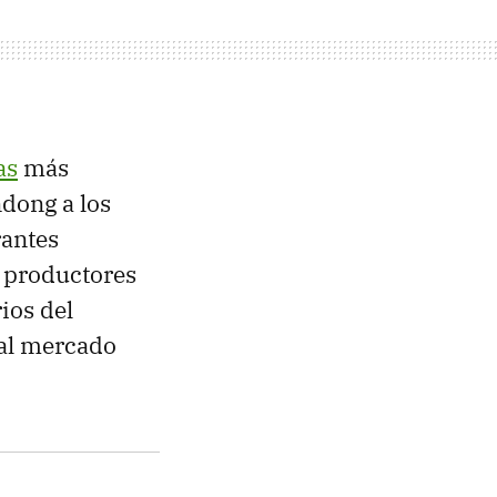
as
más
ndong a los
rantes
 productores
ios del
 al mercado