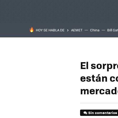
HOY SE HABLA DE
AEMET
China
Bill Ga
El sorp
están c
mercado
Sin comentarios