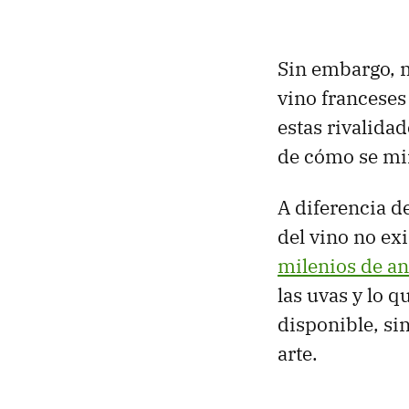
Sin embargo, m
vino franceses
estas rivalida
de cómo se mi
A diferencia d
del vino no ex
milenios de a
las uvas y lo q
disponible, si
arte.