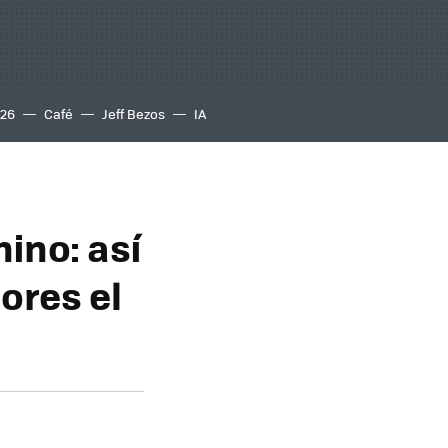
S26
Café
Jeff Bezos
IA
ino: así
ores el