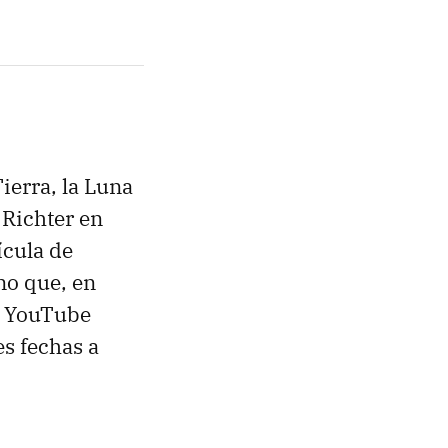
Tierra, la Luna
 Richter en
lícula de
ino que, en
e YouTube
s fechas a