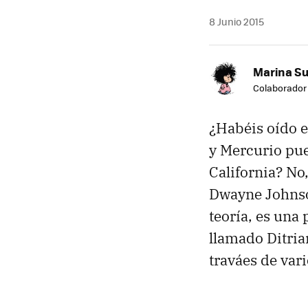
8 Junio 2015
Marina S
Colaborador
¿Habéis oído 
y Mercurio pue
California? No
Dwayne Johnso
teoría, es un
llamado Ditria
traváes de vari