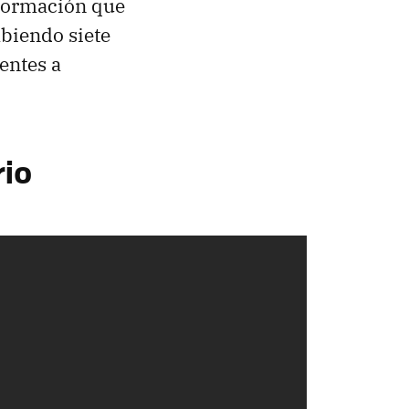
nformación que
abiendo siete
entes a
rio