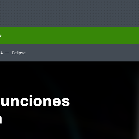
IA
Eclipse
njunciones
n