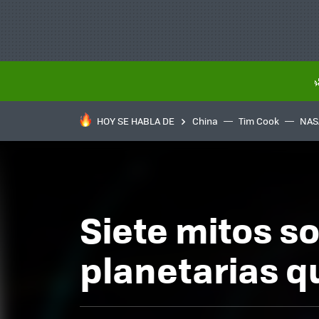
HOY SE HABLA DE
China
Tim Cook
NAS
Siete mitos s
planetarias q