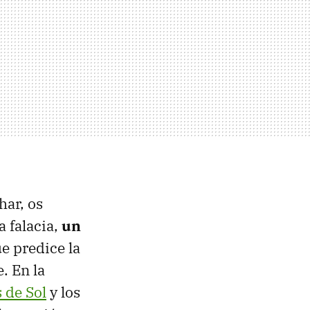
har, os
a falacia,
un
e predice la
. En la
s de Sol
y los