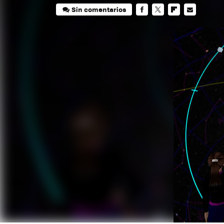
Sin comentarios
FACEBOOK
TWITTER
FLIPBOARD
E-
MAIL