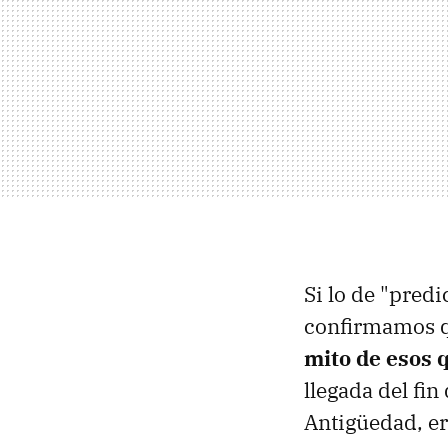
Si lo de "pred
confirmamos q
mito de esos 
llegada del fi
Antigüedad, er