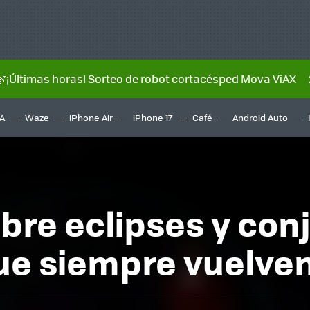
🌿¡Últimas horas! Sorteo de robot cortacésped Mova ViAX
A
Waze
iPhone Air
iPhone 17
Café
Android Auto
obre eclipses y co
ue siempre vuelve