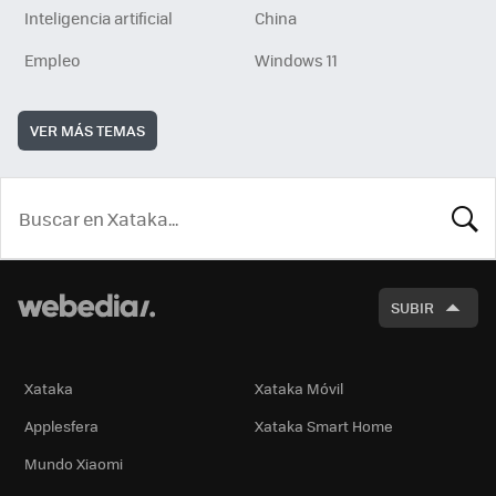
Inteligencia artificial
China
Empleo
Windows 11
VER MÁS TEMAS
BUSCA
SUBIR
Xataka
Xataka Móvil
Applesfera
Xataka Smart Home
Mundo Xiaomi