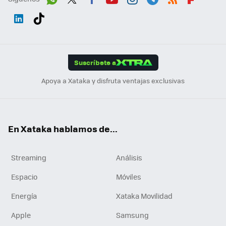
Wh
Twit
Fac
You
Inst
Tele
RSS
Flip
ats
ter
ebo
tub
agr
gra
boa
Link
Tikt
App
ok
e
am
m
rd
edI
ok
Suscríbete a
n
Apoya a Xataka y disfruta ventajas exclusivas
En Xataka hablamos de...
Streaming
Análisis
Espacio
Móviles
Energía
Xataka Movilidad
Apple
Samsung