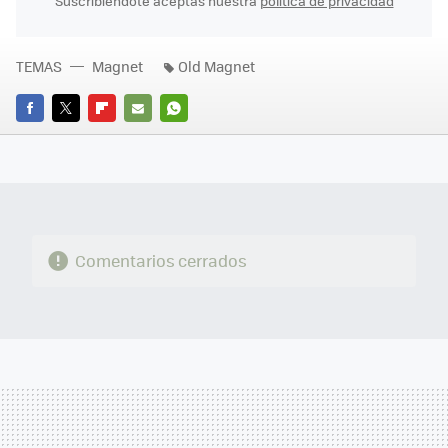
Suscribiéndote aceptas nuestra
política de privacidad
TEMAS
Magnet
Old Magnet
FACEBOOK
TWITTER
FLIPBOARD
E-
WHATSAPP
MAIL
Comentarios cerrados