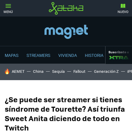
MENÚ
NUEVO
Suscríbete a
MAPAS
STREAMERS
VIVIENDA
HISTORIA
HOY SE HABLA DE
AEMET
China
Sequía
Fallout
Generación Z
iP
¿Se puede ser streamer si tienes
síndrome de Tourette? Así triunfa
Sweet Anita diciendo de todo en
Twitch