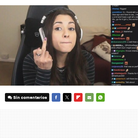
Sin comentarios
FACEBOOK
TWITTER
FLIPBOARD
E-
WHATSAPP
MAIL