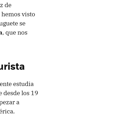
z de
e hemos visto
uguete se
a
, que nos
urista
ente estudia
e desde los 19
pezar a
rica.