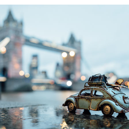
FACEBOOK
TWITTER
FLIPBOARD
E-
MAIL