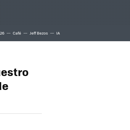
S26
Café
Jeff Bezos
IA
uestro
de