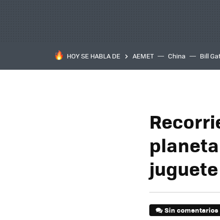
HOY SE HABLA DE
AEMET
China
Bill Ga
Recorri
planeta
juguete
Sin comentarios