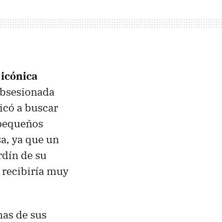
 icónica
 obsesionada
icó a buscar
 pequeños
a, ya que un
rdín de su
 recibiría muy
has de sus