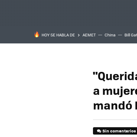
HOY SE HABLA DE
AEMET
China
Bill Ga
"Querid
a mujer
mandó D
Sin comentarios