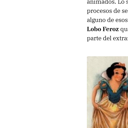
animados. Lo s
procesos de se
alguno de eso
Lobo Feroz
que
parte del extr