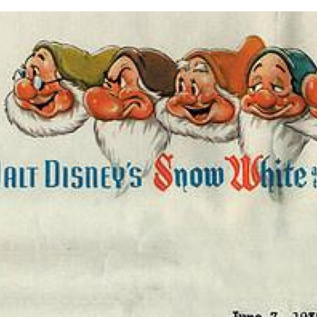
FACEBOOK
TWITTER
FLIPBOARD
E-
MAIL