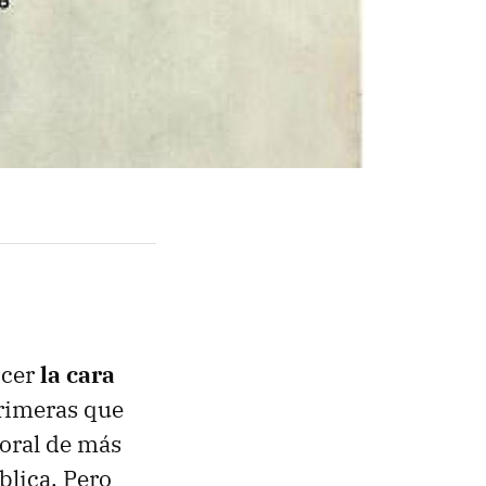
ocer
la cara
primeras que
oral de más
blica. Pero