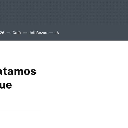
S26
Café
Jeff Bezos
IA
ratamos
que