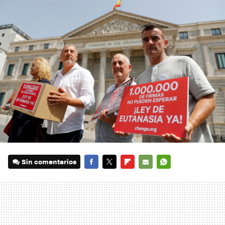
Sin comentarios
FACEBOOK
TWITTER
FLIPBOARD
E-
WHATSAPP
MAIL