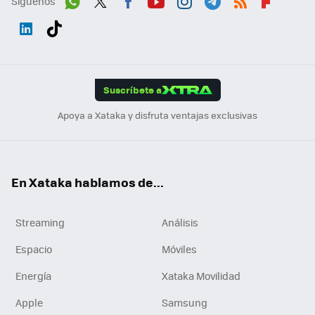
Síguenos
Wh
Twit
Fac
You
Inst
Tele
RSS
Flip
ats
ter
ebo
tub
agr
gra
boa
Link
Tikt
App
ok
e
am
m
rd
edI
ok
Suscríbete a
n
Apoya a Xataka y disfruta ventajas exclusivas
En Xataka hablamos de...
Streaming
Análisis
Espacio
Móviles
Energía
Xataka Movilidad
Apple
Samsung