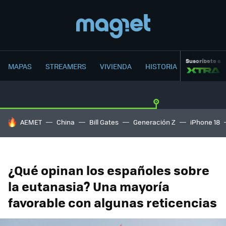
Suscríbete a
MAPAS
STREAMERS
VIVIENDA
HISTORIA
HOY SE HABLA DE
AEMET
China
Bill Gates
Generación Z
iPhone 18
¿Qué opinan los españoles sobre
la eutanasia? Una mayoría
favorable con algunas reticencias