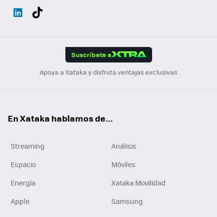
Wh
Twit
Fac
You
Inst
Tele
RSS
Flip
ats
ter
ebo
tub
agr
gra
boa
Link
Tikt
App
ok
e
am
m
rd
edI
ok
Suscríbete a
n
Apoya a Xataka y disfruta ventajas exclusivas
En Xataka hablamos de...
Streaming
Análisis
Espacio
Móviles
Energía
Xataka Movilidad
Apple
Samsung