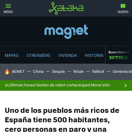
MENÚ
NUEVO
Suscríbete a
MAPAS
STREAMERS
VIVIENDA
HISTORIA
HOY SE HABLA DE
AEMET
China
Sequía
Waze
Fallout
Generació
🌿¡Últimas horas! Sorteo de robot cortacésped Mova ViAX
Uno de los pueblos más ricos de
España tiene 500 habitantes,
cero personas en paro y una