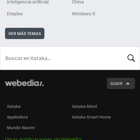
Inteligencia artificial
China
Empleo
Windows 11
VER MÁS TEMAS
BUSCA
SUBIR
Xataka
Xataka Móvil
Applesfera
Xataka Smart Home
Mundo Xiaomi
Otras publicaciones de Webedia