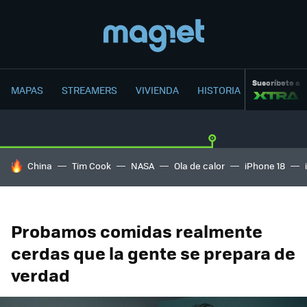
Suscríbete a
MAPAS
STREAMERS
VIVIENDA
HISTORIA
HOY SE HABLA DE
China
Tim Cook
NASA
Ola de calor
iPhone 18
Probamos comidas realmente
cerdas que la gente se prepara de
verdad