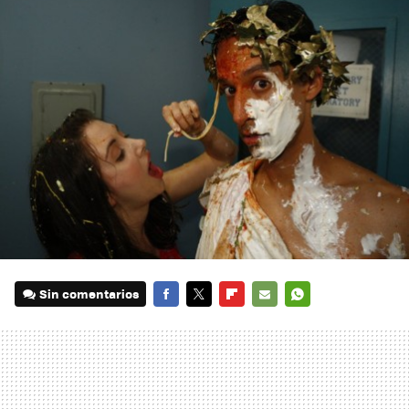
Sin comentarios
FACEBOOK
TWITTER
FLIPBOARD
E-
WHATSAPP
MAIL