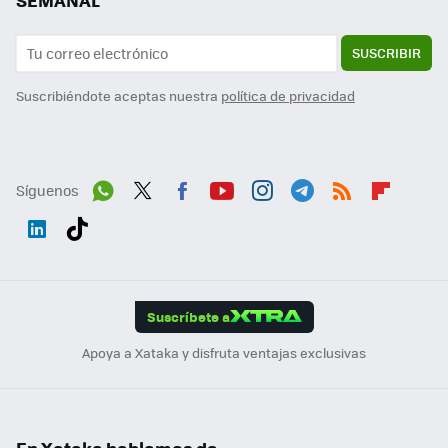
SEMANAL
SUSCRIBIR
Suscribiéndote aceptas nuestra
política de privacidad
Síguenos
Wh
Twit
Fac
You
Inst
Tele
RSS
Flip
ats
ter
ebo
tub
agr
gra
boa
Link
Tikt
App
ok
e
am
m
rd
edI
ok
Suscríbete a
n
Apoya a Xataka y disfruta ventajas exclusivas
En Xataka hablamos de...