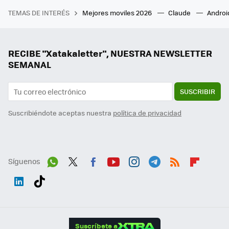
TEMAS DE INTERÉS
Mejores moviles 2026
Claude
Androi
RECIBE "Xatakaletter", NUESTRA NEWSLETTER
SEMANAL
SUSCRIBIR
Suscribiéndote aceptas nuestra
política de privacidad
Síguenos
Wh
Twit
Fac
You
Inst
Tele
RSS
Flip
ats
ter
ebo
tub
agr
gra
boa
Link
Tikt
App
ok
e
am
m
rd
edI
ok
Suscríbete a
n