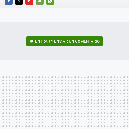
FACEBOOK
TWITTER
FLIPBOARD
E-
WHATSAPP
MAIL
ENTRAR Y ENVIAR UN COMENTARIO