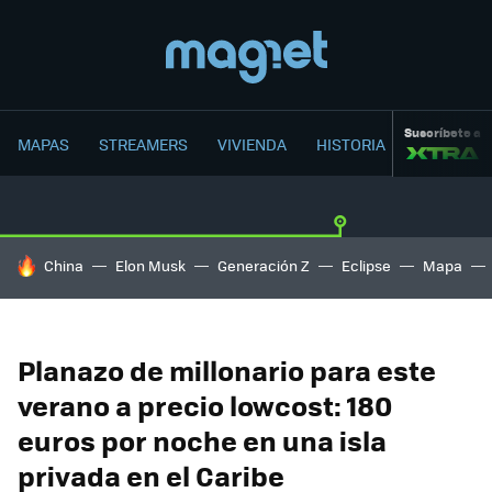
Suscríbete a
MAPAS
STREAMERS
VIVIENDA
HISTORIA
HOY SE HABLA DE
China
Elon Musk
Generación Z
Eclipse
Mapa
Planazo de millonario para este
verano a precio lowcost: 180
euros por noche en una isla
privada en el Caribe