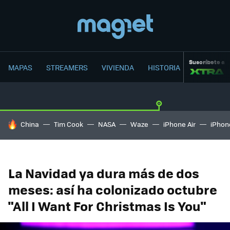
Suscríbete a
MAPAS
STREAMERS
VIVIENDA
HISTORIA
HOY SE HABLA DE
China
Tim Cook
NASA
Waze
iPhone Air
iPhone
La Navidad ya dura más de dos
meses: así ha colonizado octubre
"All I Want For Christmas Is You"