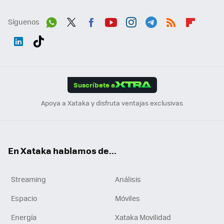
Síguenos
Wh
Twit
Fac
You
Inst
Tele
RSS
Flip
ats
ter
ebo
tub
agr
gra
boa
Link
Tikt
App
ok
e
am
m
rd
edI
ok
Suscríbete a
n
Apoya a Xataka y disfruta ventajas exclusivas
En Xataka hablamos de...
Streaming
Análisis
Espacio
Móviles
Energía
Xataka Movilidad