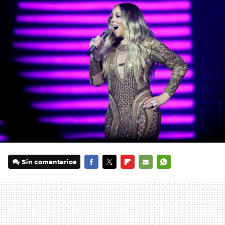
Sin comentarios
FACEBOOK
TWITTER
FLIPBOARD
E-
WHATSAPP
MAIL