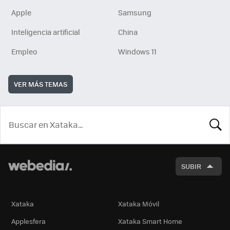
Apple
Samsung
Inteligencia artificial
China
Empleo
Windows 11
VER MÁS TEMAS
BUSCA
SUBIR
Xataka
Xataka Móvil
Applesfera
Xataka Smart Home