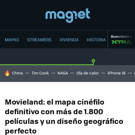
Suscríbete a
MAPAS
STREAMERS
VIVIENDA
HISTORIA
HOY SE HABLA DE
China
Tim Cook
NASA
Ola de calor
iPhone 18
Movieland: el mapa cinéfilo
definitivo con más de 1.800
películas y un diseño geográfico
perfecto