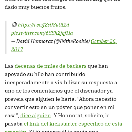
dado muy buenos frutos.
😉
https://t.co/fZs08u0IZd
pic.twitter.com/6SSh2jqfHa
— David Honnorat (@IMtheRookie)
October 26,
2017
Las
decenas de miles de backers
que han
apoyado su hilo han contribuido
inesperadamente a visibilizar su respuesta a
uno de los comentarios que el diseñador ya
preveía que alguien le haría. “Ahora necesito
convertir esto en un póster que poner en mi
casa”,
dice alguien
. Y Honnorat, solícito, le
pasaba
el link del kickstarter específico de esta
creación
. Si tú quieres él te envía una