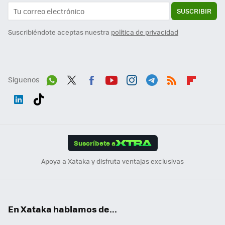
SUSCRIBIR
Suscribiéndote aceptas nuestra
política de privacidad
Síguenos
Wh
Twit
Fac
You
Inst
Tele
RSS
Flip
ats
ter
ebo
tub
agr
gra
boa
Link
Tikt
App
ok
e
am
m
rd
edI
ok
Suscríbete a
n
Apoya a Xataka y disfruta ventajas exclusivas
En Xataka hablamos de...