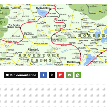
Sin comentarios
FACEBOOK
TWITTER
FLIPBOARD
E-
WHATSAPP
MAIL