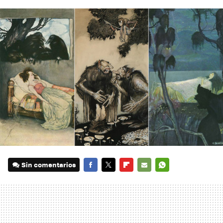
Sin comentarios
FACEBOOK
TWITTER
FLIPBOARD
E-
WHATSAPP
MAIL