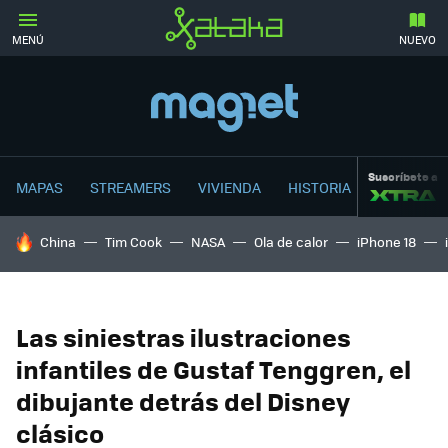
MENÚ
NUEVO
Suscríbete a
MAPAS
STREAMERS
VIVIENDA
HISTORIA
HOY SE HABLA DE
China
Tim Cook
NASA
Ola de calor
iPhone 18
Las siniestras ilustraciones
infantiles de Gustaf Tenggren, el
dibujante detrás del Disney
clásico