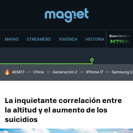
Suscríbete a
MAPAS
STREAMERS
VIVIENDA
HISTORIA
HOY SE HABLA DE
AEMET
China
Generación Z
iPhone 17
Samsung G
La inquietante correlación entre
la altitud y el aumento de los
suicidios