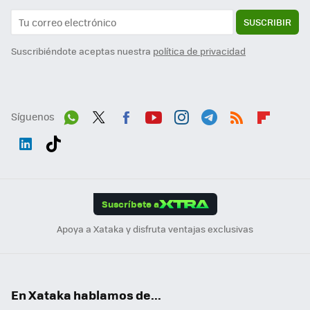
SUSCRIBIR
Suscribiéndote aceptas nuestra
política de privacidad
Síguenos
Wh
Twit
Fac
You
Inst
Tele
RSS
Flip
ats
ter
ebo
tub
agr
gra
boa
Link
Tikt
App
ok
e
am
m
rd
edI
ok
Suscríbete a
n
Apoya a Xataka y disfruta ventajas exclusivas
En Xataka hablamos de...