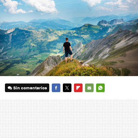
Sin comentarios
FACEBOOK
TWITTER
FLIPBOARD
E-
WHATSAPP
MAIL