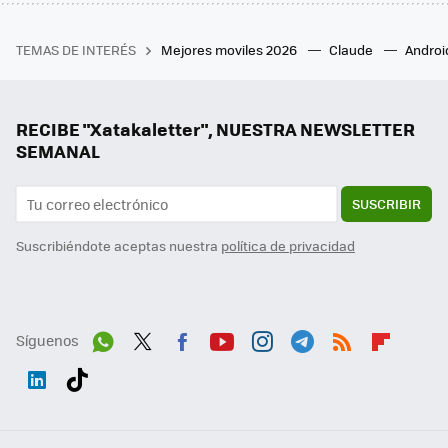
TEMAS DE INTERÉS
Mejores moviles 2026
Claude
Androi
RECIBE "Xatakaletter", NUESTRA NEWSLETTER
SEMANAL
SUSCRIBIR
Suscribiéndote aceptas nuestra
política de privacidad
Síguenos
Wh
Twit
Fac
You
Inst
Tele
RSS
Flip
ats
ter
ebo
tub
agr
gra
boa
Link
Tikt
App
ok
e
am
m
rd
edI
ok