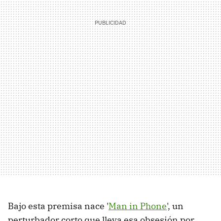
Bajo esta premisa nace '
Man in Phone
', un
perturbador corto que lleva esa obsesión por