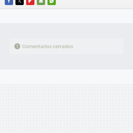
FACEBOOK
TWITTER
FLIPBOARD
E-
WHATSAPP
MAIL
Comentarios cerrados