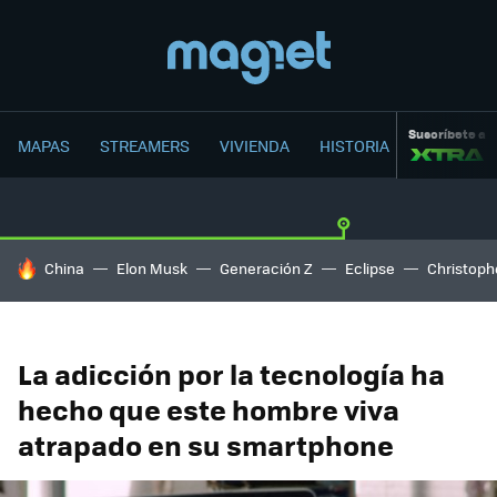
Suscríbete a
MAPAS
STREAMERS
VIVIENDA
HISTORIA
HOY SE HABLA DE
China
Elon Musk
Generación Z
Eclipse
Christoph
La adicción por la tecnología ha
hecho que este hombre viva
atrapado en su smartphone