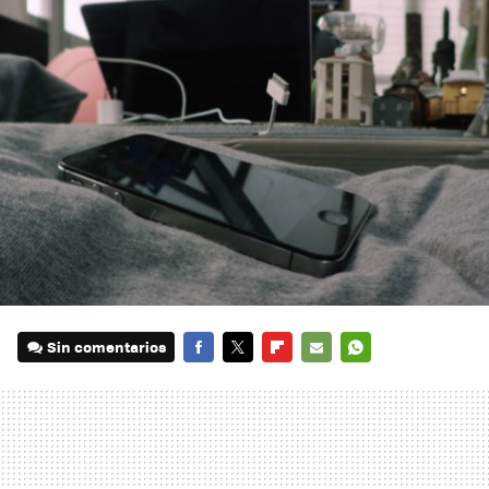
Sin comentarios
FACEBOOK
TWITTER
FLIPBOARD
E-
WHATSAPP
MAIL