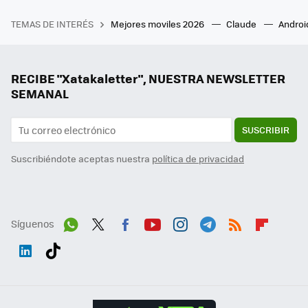
TEMAS DE INTERÉS
Mejores moviles 2026
Claude
Androi
RECIBE "Xatakaletter", NUESTRA NEWSLETTER
SEMANAL
SUSCRIBIR
Suscribiéndote aceptas nuestra
política de privacidad
Síguenos
Wh
Twit
Fac
You
Inst
Tele
RSS
Flip
ats
ter
ebo
tub
agr
gra
boa
Link
Tikt
App
ok
e
am
m
rd
edI
ok