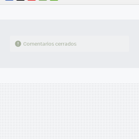
FACEBOOK
TWITTER
FLIPBOARD
E-
WHATSAPP
MAIL
Comentarios cerrados