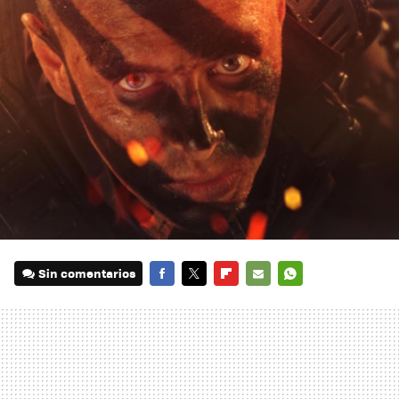
Sin comentarios
FACEBOOK
TWITTER
FLIPBOARD
E-
WHATSAPP
MAIL