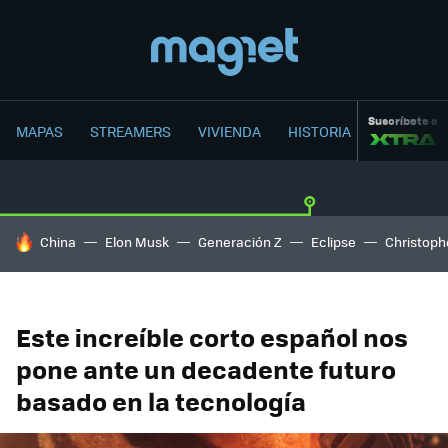
Suscríbete a
MAPAS
STREAMERS
VIVIENDA
HISTORIA
HOY SE HABLA DE
China
Elon Musk
Generación Z
Eclipse
Christoph
Este increíble corto español nos
pone ante un decadente futuro
basado en la tecnología