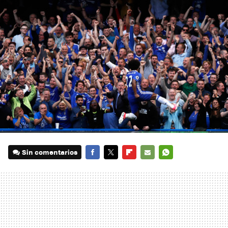
Sin comentarios
FACEBOOK
TWITTER
FLIPBOARD
E-
WHATSAPP
MAIL