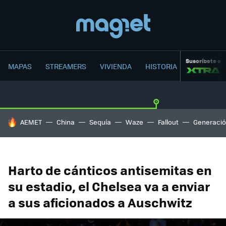
Suscríbete a
MAPAS
STREAMERS
VIVIENDA
HISTORIA
HOY SE HABLA DE
AEMET
China
Sequía
Waze
Fallout
Generació
Harto de cánticos antisemitas en
su estadio, el Chelsea va a enviar
a sus aficionados a Auschwitz