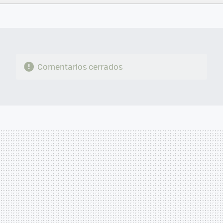
FACEBOOK
TWITTER
FLIPBOARD
E-
WHATSAPP
MAIL
Comentarios cerrados