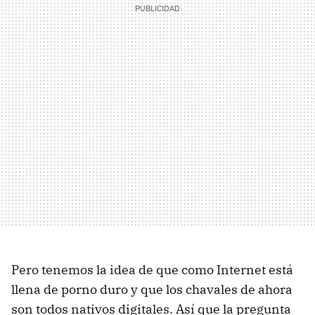
Pero tenemos la idea de que como Internet está
llena de porno duro y que los chavales de ahora
son todos nativos digitales. Así que la pregunta