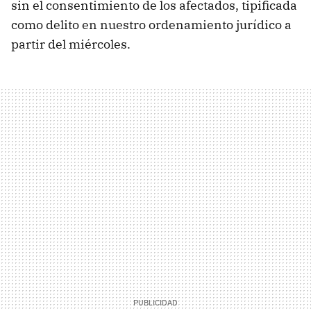
sin el consentimiento de los afectados, tipificada
como delito en nuestro ordenamiento jurídico a
partir del miércoles.