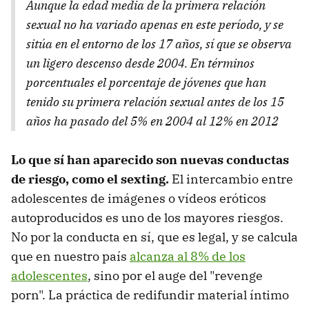
Aunque la edad media de la primera relación
sexual no ha variado apenas en este período, y se
sitúa en el entorno de los 17 años, sí que se observa
un ligero descenso desde 2004. En términos
porcentuales el porcentaje de jóvenes que han
tenido su primera relación sexual antes de los 15
años ha pasado del 5% en 2004 al 12% en 2012
Lo que sí han aparecido son nuevas conductas
de riesgo, como el sexting.
El intercambio entre
adolescentes de imágenes o vídeos eróticos
autoproducidos es uno de los mayores riesgos.
No por la conducta en sí, que es legal, y se calcula
que en nuestro país
alcanza al 8% de los
adolescentes
, sino por el auge del "revenge
porn". La práctica de redifundir material íntimo