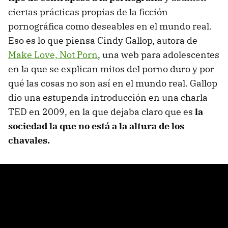
ciertas prácticas propias de la ficción
pornográfica como deseables en el mundo real.
Eso es lo que piensa Cindy Gallop, autora de
Make Love, Not Porn
, una web para adolescentes
en la que se explican mitos del porno duro y por
qué las cosas no son así en el mundo real. Gallop
dio una estupenda introducción en una charla
TED en 2009, en la que dejaba claro que es
la
sociedad la que no está a la altura de los
chavales.