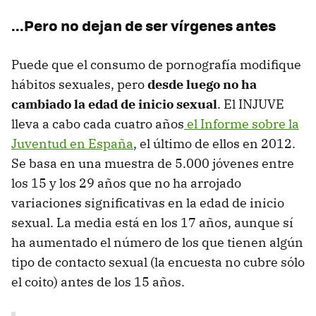
...Pero no dejan de ser vírgenes antes
Puede que el consumo de pornografía modifique
hábitos sexuales, pero
desde luego no ha
cambiado la edad de inicio sexual
. El INJUVE
lleva a cabo cada cuatro años
el Informe sobre la
Juventud en España
, el último de ellos en 2012.
Se basa en una muestra de 5.000 jóvenes entre
los 15 y los 29 años que no ha arrojado
variaciones significativas en la edad de inicio
sexual. La media está en los 17 años, aunque sí
ha aumentado el número de los que tienen algún
tipo de contacto sexual (la encuesta no cubre sólo
el coito) antes de los 15 años.