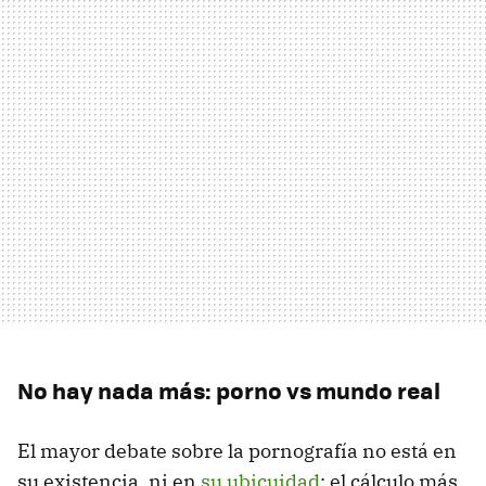
No hay nada más: porno vs mundo real
El mayor debate sobre la pornografía no está en
su existencia, ni en
su ubicuidad
: el cálculo más