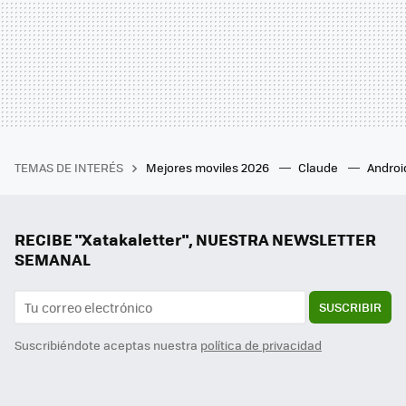
TEMAS DE INTERÉS
Mejores moviles 2026
Claude
Androi
RECIBE "Xatakaletter", NUESTRA NEWSLETTER
SEMANAL
SUSCRIBIR
Suscribiéndote aceptas nuestra
política de privacidad