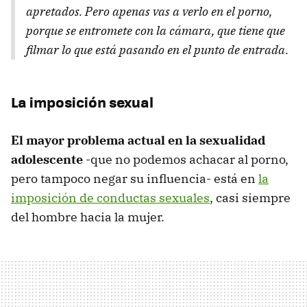
apretados. Pero apenas vas a verlo en el porno,
porque se entromete con la cámara, que tiene que
filmar lo que está pasando en el punto de entrada.
La imposición sexual
El mayor problema actual en la sexualidad
adolescente
-que no podemos achacar al porno,
pero tampoco negar su influencia- está en
la
imposición de conductas sexuales
, casi siempre
del hombre hacia la mujer.