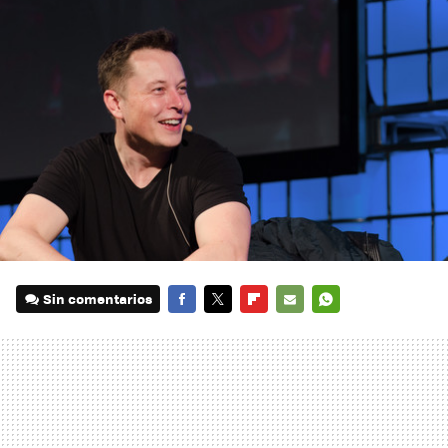
Sin comentarios
FACEBOOK
TWITTER
FLIPBOARD
E-
WHATSAPP
MAIL