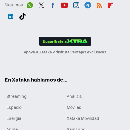
Síguenos
Wh
Twit
Fac
You
Inst
Tele
RSS
Flip
ats
ter
ebo
tub
agr
gra
boa
Link
Tikt
App
ok
e
am
m
rd
edI
ok
Suscríbete a
n
Apoya a Xataka y disfruta ventajas exclusivas
En Xataka hablamos de...
Streaming
Análisis
Espacio
Móviles
Energía
Xataka Movilidad
Apple
Samsung