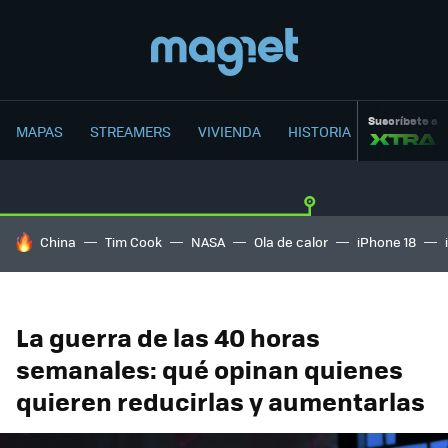
Suscríbete a
MAPAS
STREAMERS
VIVIENDA
HISTORIA
HOY SE HABLA DE
China
Tim Cook
NASA
Ola de calor
iPhone 18
La guerra de las 40 horas
semanales: qué opinan quienes
quieren reducirlas y aumentarlas