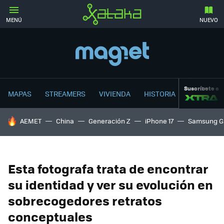
MENÚ
NUEVO
Suscríbete a
MAPAS
STREAMERS
VIVIENDA
HISTORIA
HOY SE HABLA DE
AEMET
China
Generación Z
iPhone 17
Samsung G
Esta fotografa trata de encontrar
su identidad y ver su evolución en
sobrecogedores retratos
conceptuales