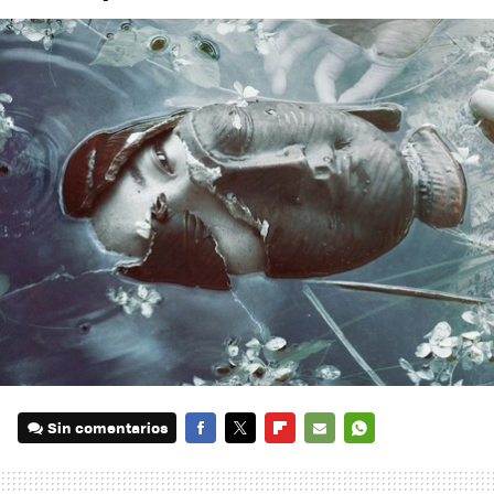
Sin comentarios
FACEBOOK
TWITTER
FLIPBOARD
E-
WHATSAPP
MAIL