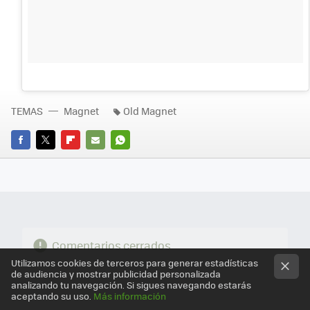
TEMAS
Magnet
Old Magnet
FACEBOOK
TWITTER
FLIPBOARD
E-
WHATSAPP
MAIL
Comentarios cerrados
Utilizamos cookies de terceros para generar estadísticas
de audiencia y mostrar publicidad personalizada
analizando tu navegación. Si sigues navegando estarás
aceptando su uso.
Más información