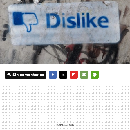
Sin comentarios
FACEBOOK
TWITTER
FLIPBOARD
E-
WHATSAPP
MAIL