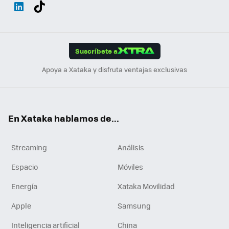
Wh
Twit
Fac
You
Inst
Tele
RSS
Flip
ats
ter
ebo
tub
agr
gra
boa
Link
Tikt
App
ok
e
am
m
rd
edI
ok
Suscríbete a
n
Apoya a Xataka y disfruta ventajas exclusivas
En Xataka hablamos de...
Streaming
Análisis
Espacio
Móviles
Energía
Xataka Movilidad
Apple
Samsung
Inteligencia artificial
China