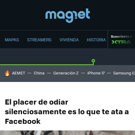
Suscríbete a
MAPAS
STREAMERS
VIVIENDA
HISTORIA
HOY SE HABLA DE
AEMET
China
Generación Z
iPhone 17
Samsung G
El placer de odiar
silenciosamente es lo que te ata a
Facebook