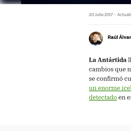
20 Julio 2017
Actuali
Raúl Álva
La Antártida
l
cambios que no
se confirmó c
un enorme ice
detectado
en e