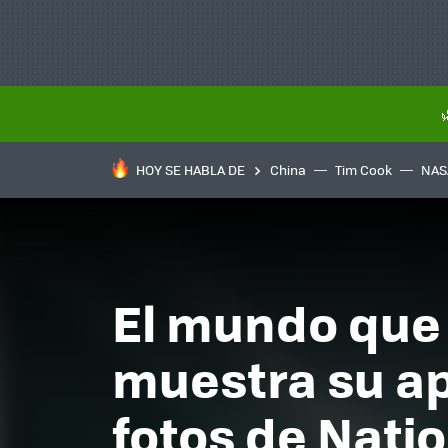
HOY SE HABLA DE
China
Tim Cook
NAS
El mundo que 
muestra su ap
fotos de Nati