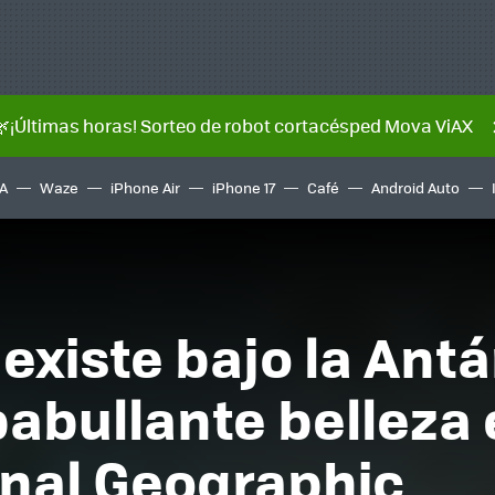
🌿¡Últimas horas! Sorteo de robot cortacésped Mova ViAX
A
Waze
iPhone Air
iPhone 17
Café
Android Auto
existe bajo la Antá
abullante belleza 
onal Geographic