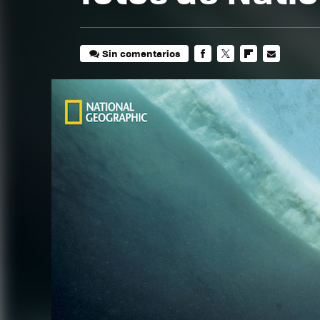
Sin comentarios
FACEBOOK
TWITTER
FLIPBOARD
E-
MAIL