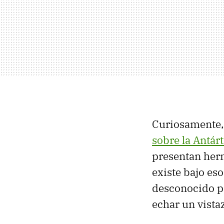
Curiosamente
sobre la Antár
presentan herm
existe bajo es
desconocido p
echar un vista