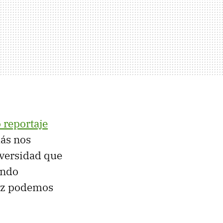
 reportaje
más nos
iversidad que
undo
vez podemos