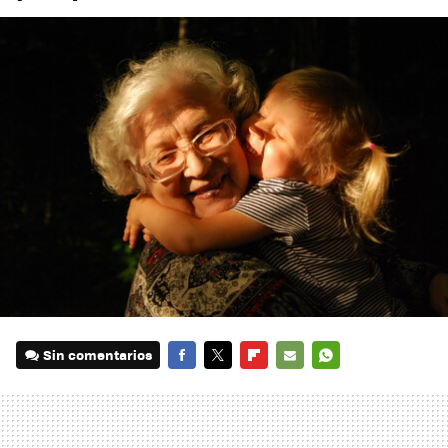
Sin comentarios
FACEBOOK
TWITTER
FLIPBOARD
E-
WHATSAPP
MAIL