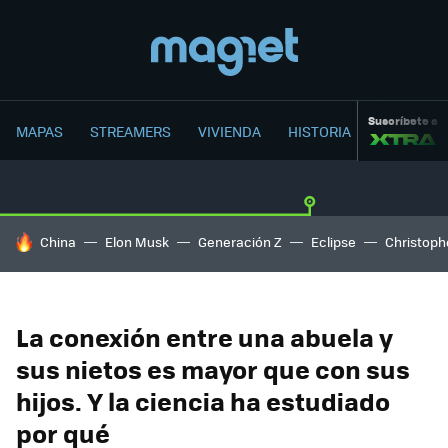
Suscríbete a
MAPAS
STREAMERS
VIVIENDA
HISTORIA
HOY SE HABLA DE
China
Elon Musk
Generación Z
Eclipse
Christoph
La conexión entre una abuela y
sus nietos es mayor que con sus
hijos. Y la ciencia ha estudiado
por qué