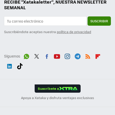
RECIBE "Xatakaletter", NUESTRA NEWSLETTER
SEMANAL
SUSCRIBIR
Suscribiéndote aceptas nuestra
política de privacidad
Síguenos
Wh
Twit
Fac
You
Inst
Tele
RSS
Flip
ats
ter
ebo
tub
agr
gra
boa
Link
Tikt
App
ok
e
am
m
rd
edI
ok
Suscríbete a
n
Apoya a Xataka y disfruta ventajas exclusivas