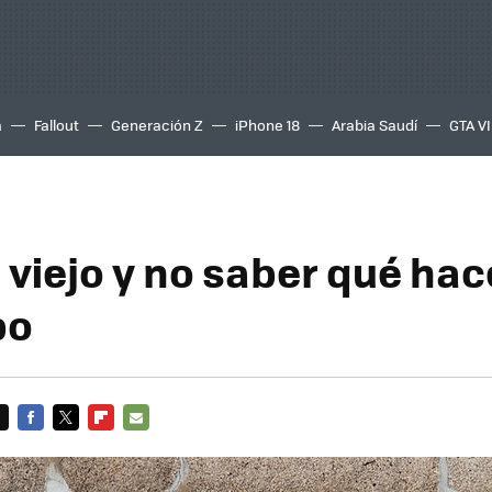
a
Fallout
Generación Z
iPhone 18
Arabia Saudí
GTA VI
 viejo y no saber qué ha
po
FACEBOOK
TWITTER
FLIPBOARD
E-
MAIL