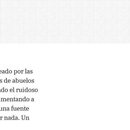
eado por las
s de abuelos
ndo el ruidoso
alimentando a
 una fuente
er nada. Un