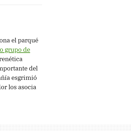
iona el parqué
ño grupo de
renética
mportante del
añía esgrimió
or los asocia