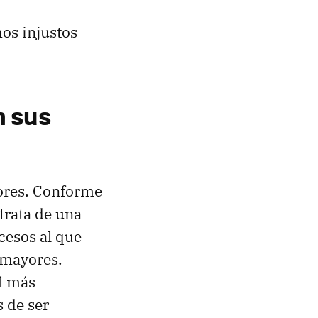
mos injustos
n sus
yores. Conforme
 trata de una
cesos al que
 mayores.
l más
s de ser