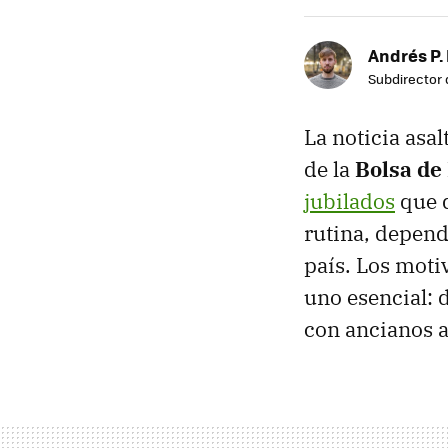
Andrés P.
Subdirector 
La noticia asal
de la
Bolsa de
jubilados
que d
rutina, depend
país. Los moti
uno esencial: d
con ancianos 