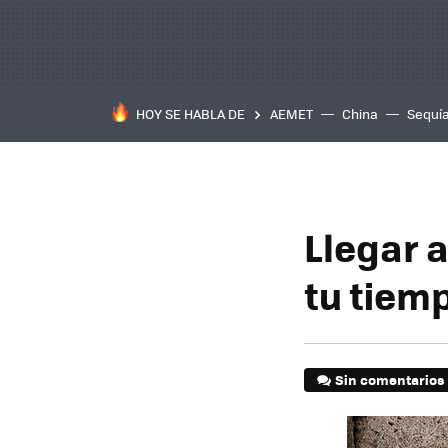
HOY SE HABLA DE
AEMET
China
Sequí
Llegar a
tu tiem
Sin comentarios