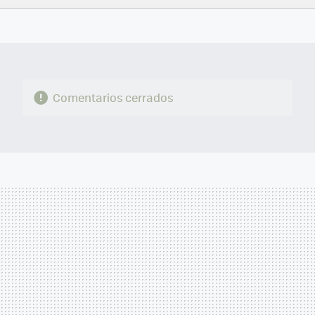
FACEBOOK
TWITTER
FLIPBOARD
E-
WHATSAPP
MAIL
Comentarios cerrados