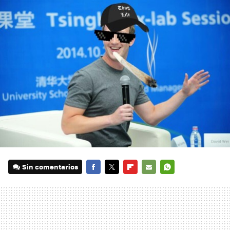
Sin comentarios
FACEBOOK
TWITTER
FLIPBOARD
E-
WHATSAPP
MAIL