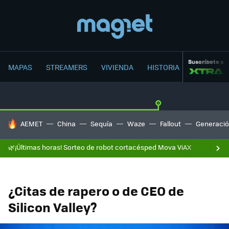
Suscríbete a
MAPAS
STREAMERS
VIVIENDA
HISTORIA
HOY SE HABLA DE
AEMET
China
Sequía
Waze
Fallout
Generació
🌿¡Últimas horas! Sorteo de robot cortacésped Mova ViAX
¿Citas de rapero o de CEO de
Silicon Valley?