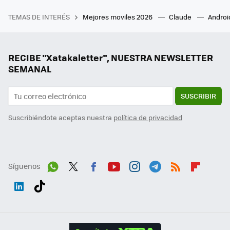
TEMAS DE INTERÉS
Mejores moviles 2026
Claude
Androi
RECIBE "Xatakaletter", NUESTRA NEWSLETTER
SEMANAL
SUSCRIBIR
Suscribiéndote aceptas nuestra
política de privacidad
Síguenos
Wh
Twit
Fac
You
Inst
Tele
RSS
Flip
ats
ter
ebo
tub
agr
gra
boa
Link
Tikt
App
ok
e
am
m
rd
edI
ok