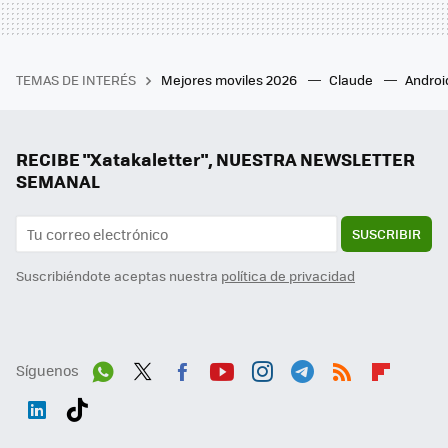
TEMAS DE INTERÉS
Mejores moviles 2026
Claude
Androi
RECIBE "Xatakaletter", NUESTRA NEWSLETTER
SEMANAL
SUSCRIBIR
Suscribiéndote aceptas nuestra
política de privacidad
Síguenos
Wh
Twit
Fac
You
Inst
Tele
RSS
Flip
ats
ter
ebo
tub
agr
gra
boa
Link
Tikt