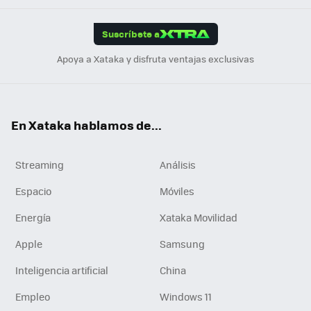
App
ok
e
am
m
rd
edI
ok
Suscríbete a
n
Apoya a Xataka y disfruta ventajas exclusivas
En Xataka hablamos de...
Streaming
Análisis
Espacio
Móviles
Energía
Xataka Movilidad
Apple
Samsung
Inteligencia artificial
China
Empleo
Windows 11