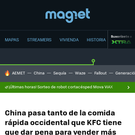
Suscríbete a
MAPAS
STREAMERS
VIVIENDA
HISTORIA
HOY SE HABLA DE
AEMET
China
Sequía
Waze
Fallout
Generació
🌿¡Últimas horas! Sorteo de robot cortacésped Mova ViAX
China pasa tanto de la comida
rápida occidental que KFC tiene
que dar pena para vender más