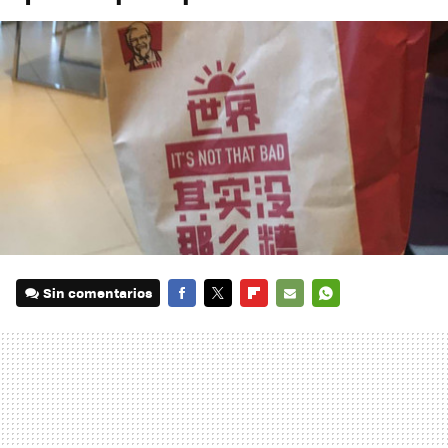
Sin comentarios
FACEBOOK
TWITTER
FLIPBOARD
E-
WHATSAPP
MAIL