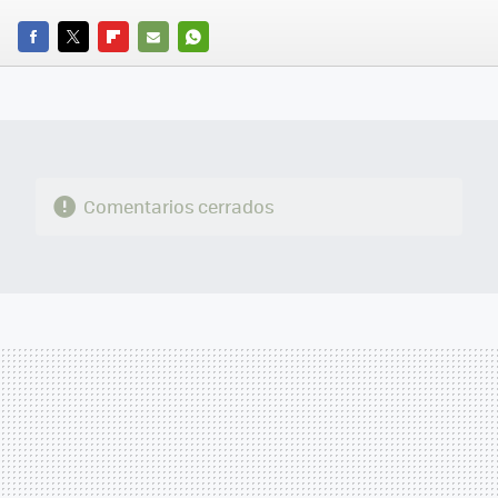
FACEBOOK
TWITTER
FLIPBOARD
E-
WHATSAPP
MAIL
Comentarios cerrados