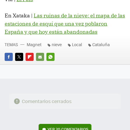
En Xataka |
Las ruinas de la nieve: el mapa de las
estaciones de esquí que una vez poblaron
España y que hoy están abandonadas
TEMAS
Magnet
nieve
Local
Cataluña
FACEBOOK
TWITTER
FLIPBOARD
E-
WHATSAPP
MAIL
Comentarios cerrados
VER
20 COMENTARIOS