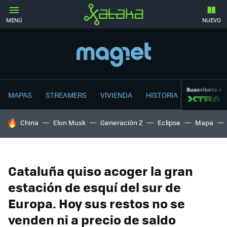
MENÚ
NUEVO
Suscríbete a
MAPAS
STREAMERS
VIVIENDA
HISTORIA
HOY SE HABLA DE
China
Elon Musk
Generación Z
Eclipse
Mapa
Cataluña quiso acoger la gran
estación de esquí del sur de
Europa. Hoy sus restos no se
venden ni a precio de saldo