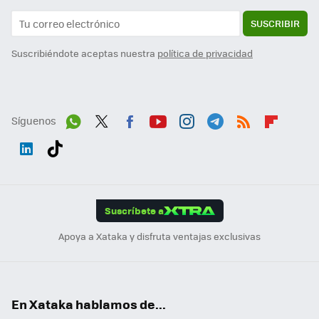
SUSCRIBIR
Suscribiéndote aceptas nuestra
política de privacidad
Síguenos
Wh
Twit
Fac
You
Inst
Tele
RSS
Flip
ats
ter
ebo
tub
agr
gra
boa
Link
Tikt
App
ok
e
am
m
rd
edI
ok
Suscríbete a
n
Apoya a Xataka y disfruta ventajas exclusivas
En Xataka hablamos de...