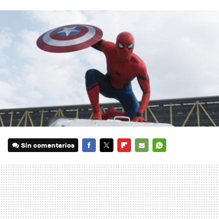
Sin comentarios
FACEBOOK
TWITTER
FLIPBOARD
E-
WHATSAPP
MAIL