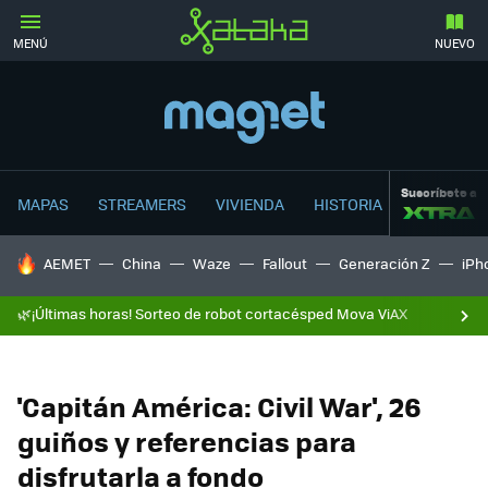
MENÚ
NUEVO
Suscríbete a
MAPAS
STREAMERS
VIVIENDA
HISTORIA
HOY SE HABLA DE
AEMET
China
Waze
Fallout
Generación Z
iPh
🌿¡Últimas horas! Sorteo de robot cortacésped Mova ViAX
'Capitán América: Civil War', 26
guiños y referencias para
disfrutarla a fondo