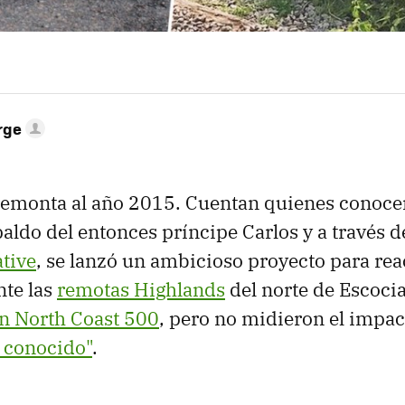
rge
 remonta al año 2015. Cuentan quienes conocen
paldo del entonces príncipe Carlos y a través d
ative
, se lanzó un ambicioso proyecto para rea
te las
remotas Highlands
del norte de Escocia
n North Coast 500
, pero no midieron el impac
o conocido"
.