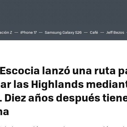
ación Z
iPhone 17
Samsung Galaxy S26
Café
Jeff Bezos
 Escocia lanzó una ruta p
zar las Highlands mediant
. Diez años después tien
ma