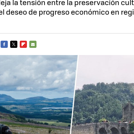
eja la tensión entre la preservación cult
el deseo de progreso económico en reg
FACEBOOK
TWITTER
FLIPBOARD
E-
MAIL