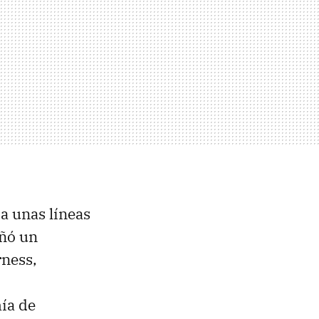
a unas líneas
eñó un
rness,
ía de