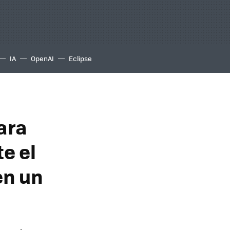
IA
OpenAI
Eclipse
ara
e el
en un