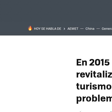
HOY SE HABLA DE
AEMET
China
Gener
En 2015
revitali
turismo
proble