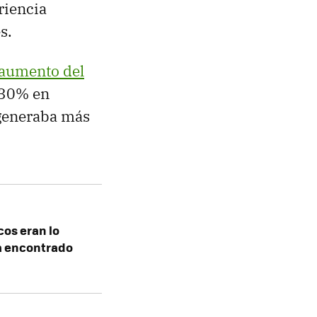
riencia
s.
aumento del
n 30% en
 generaba más
cos eran lo
a encontrado