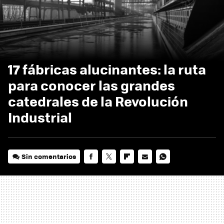
17 fábricas alucinantes: la ruta
para conocer las grandes
catedrales de la Revolución
Industrial
Sin comentarios
FACEBOOK
TWITTER
FLIPBOARD
E-
WHATSAPP
MAIL