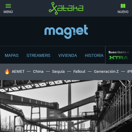
MENÚ
NUEVO
Suscríbete a
MAPAS
STREAMERS
VIVIENDA
HISTORIA
HOY SE HABLA DE
AEMET
China
Sequía
Fallout
Generación Z
iP