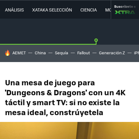
Suscríbete a
ANÁLISIS
XATAKA SELECCIÓN
CIENCIA
MOVILIDAD
HOY SE HABLA DE
AEMET
China
Sequía
Fallout
Generación Z
iP
Una mesa de juego para
'Dungeons & Dragons' con un 4K
táctil y smart TV: si no existe la
mesa ideal, constrúyetela