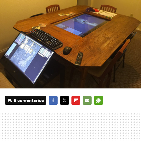
6 comentarios
FACEBOOK
TWITTER
FLIPBOARD
E-
WHATSAPP
MAIL