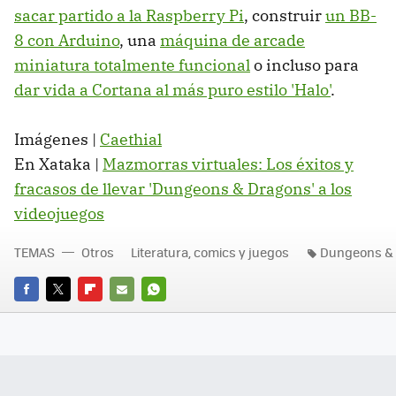
sacar partido a la Raspberry Pi
, construir
un BB-
8 con Arduino
, una
máquina de arcade
miniatura totalmente funcional
o incluso para
dar vida a Cortana al más puro estilo 'Halo'
.
Imágenes |
Caethial
En Xataka |
Mazmorras virtuales: Los éxitos y
fracasos de llevar 'Dungeons & Dragons' a los
videojuegos
TEMAS
Otros
Literatura, comics y juegos
Dungeons &
FACEBOOK
TWITTER
FLIPBOARD
E-
WHATSAPP
MAIL