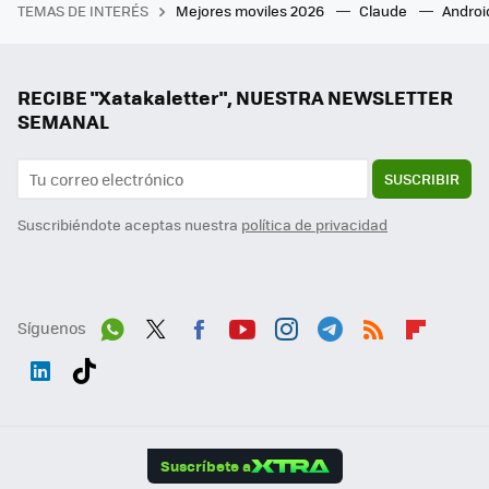
TEMAS DE INTERÉS
Mejores moviles 2026
Claude
Androi
RECIBE "Xatakaletter", NUESTRA NEWSLETTER
SEMANAL
SUSCRIBIR
Suscribiéndote aceptas nuestra
política de privacidad
Síguenos
Wh
Twit
Fac
You
Inst
Tele
RSS
Flip
ats
ter
ebo
tub
agr
gra
boa
Link
Tikt
App
ok
e
am
m
rd
edI
ok
Suscríbete a
n