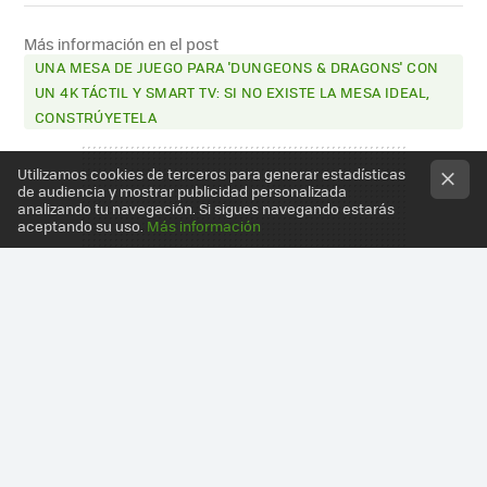
FACEBOOK
X
E-
MAIL
Más información en el post
UNA MESA DE JUEGO PARA 'DUNGEONS & DRAGONS' CON
UN 4K TÁCTIL Y SMART TV: SI NO EXISTE LA MESA IDEAL,
CONSTRÚYETELA
Utilizamos cookies de terceros para generar estadísticas
de audiencia y mostrar publicidad personalizada
analizando tu navegación. Si sigues navegando estarás
aceptando su uso.
Más información