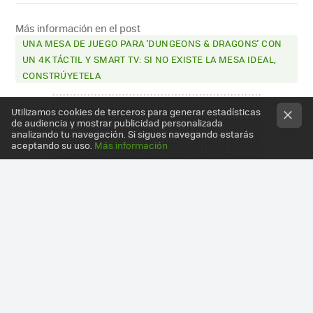
FACEBOOK
X
E-
MAIL
Más información en el post
UNA MESA DE JUEGO PARA 'DUNGEONS & DRAGONS' CON
UN 4K TÁCTIL Y SMART TV: SI NO EXISTE LA MESA IDEAL,
CONSTRÚYETELA
Utilizamos cookies de terceros para generar estadísticas
de audiencia y mostrar publicidad personalizada
analizando tu navegación. Si sigues navegando estarás
aceptando su uso.
Más información