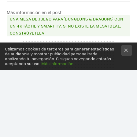
FACEBOOK
X
E-
MAIL
Más información en el post
UNA MESA DE JUEGO PARA 'DUNGEONS & DRAGONS' CON
UN 4K TÁCTIL Y SMART TV: SI NO EXISTE LA MESA IDEAL,
CONSTRÚYETELA
Utilizamos cookies de terceros para generar estadísticas
de audiencia y mostrar publicidad personalizada
analizando tu navegación. Si sigues navegando estarás
aceptando su uso.
Más información