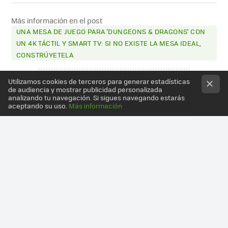
FACEBOOK
X
E-
MAIL
Más información en el post
UNA MESA DE JUEGO PARA 'DUNGEONS & DRAGONS' CON
UN 4K TÁCTIL Y SMART TV: SI NO EXISTE LA MESA IDEAL,
CONSTRÚYETELA
Utilizamos cookies de terceros para generar estadísticas
de audiencia y mostrar publicidad personalizada
analizando tu navegación. Si sigues navegando estarás
aceptando su uso.
Más información