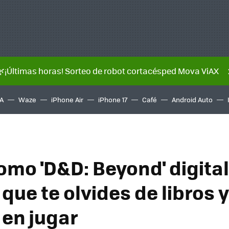
🌿¡Últimas horas! Sorteo de robot cortacésped Mova ViAX
A
Waze
iPhone Air
iPhone 17
Café
Android Auto
omo 'D&D: Beyond' digital
 que te olvides de libros y
 en jugar