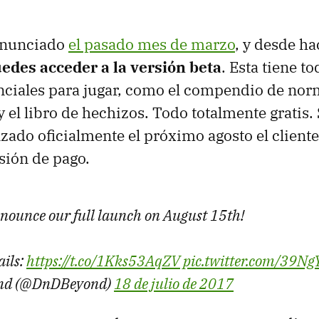
 anunciado
el pasado mes de marzo
, y desde h
edes acceder a la versión beta
. Esta tiene to
ciales para jugar, como el compendio de norm
y el libro de hechizos. Todo totalmente gratis.
zado oficialmente el próximo agosto el client
sión de pago.
nnounce our full launch on August 15th!
ails:
https://t.co/1Kks53AqZV
pic.twitter.com/39Ng
nd (@DnDBeyond)
18 de julio de 2017