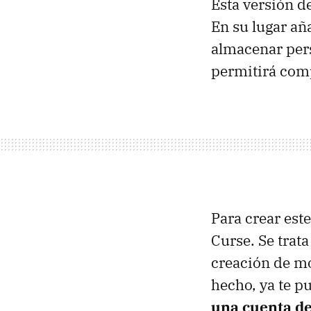
Esta versión d
En su lugar añ
almacenar pers
permitirá comp
Para crear este
Curse. Se trat
creación de m
hecho, ya te pu
una cuenta d