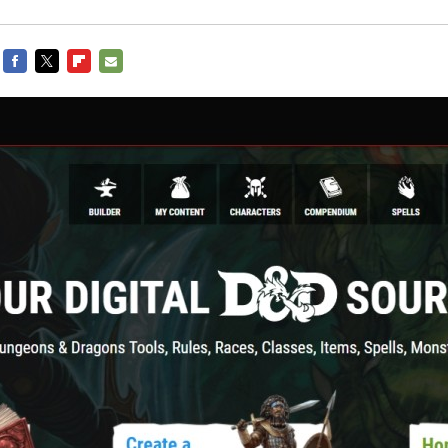
FACEBOOK
TWITTER
FLIPBOARD
E-
MAIL