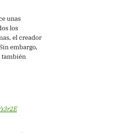
ace unas
dos los
as, el creador
 Sin embargo,
e también
Ys3r2E