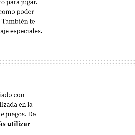
o para jugar.
s como poder
. También te
aje especiales.
ciado con
izada en la
e juegos. De
s utilizar