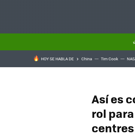
HOY SE HABLA DE
China
Tim Cook
NAS
Así es c
rol para
centres