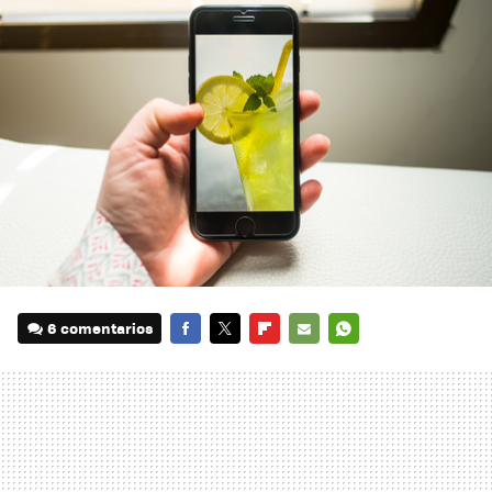
6 comentarios
FACEBOOK
TWITTER
FLIPBOARD
E-
WHATSAPP
MAIL