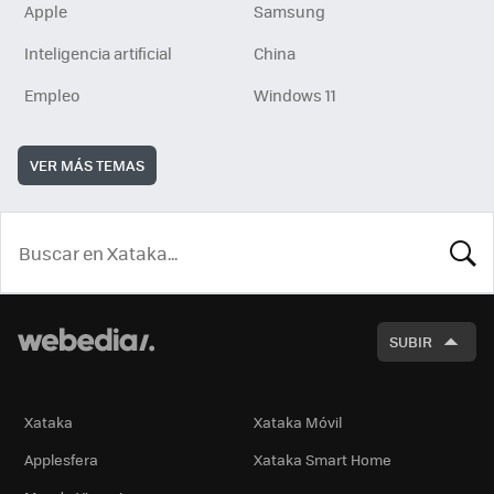
Apple
Samsung
Inteligencia artificial
China
Empleo
Windows 11
VER MÁS TEMAS
BUSCA
SUBIR
Xataka
Xataka Móvil
Applesfera
Xataka Smart Home