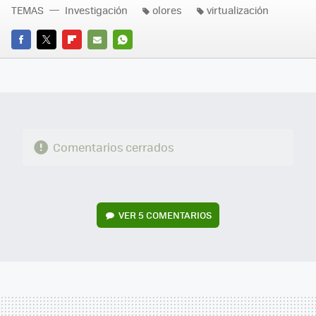
TEMAS
Investigación
olores
virtualización
FACEBOOK
TWITTER
FLIPBOARD
E-
WHATSAPP
MAIL
Comentarios cerrados
VER
5 COMENTARIOS