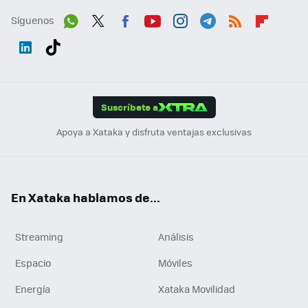
Síguenos
Wh
Twit
Fac
You
Inst
Tele
RSS
Flip
ats
ter
ebo
tub
agr
gra
boa
Link
Tikt
App
ok
e
am
m
rd
edI
ok
Suscríbete a
n
Apoya a Xataka y disfruta ventajas exclusivas
En Xataka hablamos de...
Streaming
Análisis
Espacio
Móviles
Energía
Xataka Movilidad