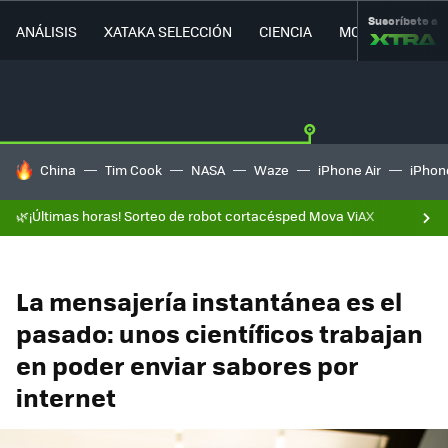
Suscríbete a
ANÁLISIS
XATAKA SELECCIÓN
CIENCIA
MOVILIDAD
HOY SE HABLA DE
China
Tim Cook
NASA
Waze
iPhone Air
iPhone
🌿¡Últimas horas! Sorteo de robot cortacésped Mova ViAX
La mensajería instantánea es el
pasado: unos científicos trabajan
en poder enviar sabores por
internet