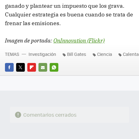
ganado y plantear un impuesto que los grava.
Cualquier estrategia es buena cuando se trata de
frenar las emisiones.
Imagen de portada:
OnInnovation (Flickr)
TEMAS
Investigación
Bill Gates
Ciencia
Calenta
FACEBOOK
TWITTER
FLIPBOARD
E-
WHATSAPP
MAIL
Comentarios cerrados