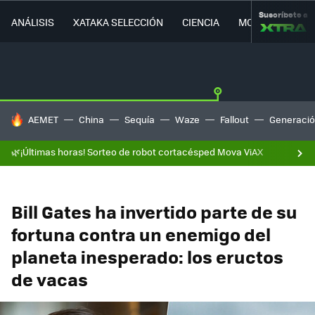
Suscríbete a
ANÁLISIS
XATAKA SELECCIÓN
CIENCIA
MOVILIDAD
HOY SE HABLA DE
AEMET
China
Sequía
Waze
Fallout
Generació
🌿¡Últimas horas! Sorteo de robot cortacésped Mova ViAX
Bill Gates ha invertido parte de su
fortuna contra un enemigo del
planeta inesperado: los eructos
de vacas