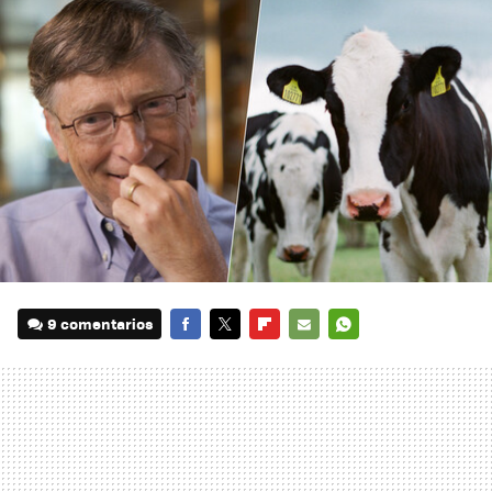
9 comentarios
FACEBOOK
TWITTER
FLIPBOARD
E-
WHATSAPP
MAIL