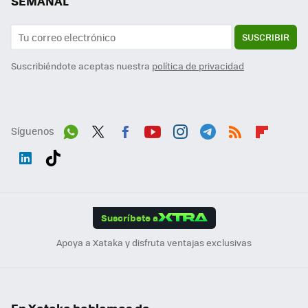
SEMANAL
SUSCRIBIR
Suscribiéndote aceptas nuestra
política de privacidad
Síguenos
Wh
Twit
Fac
You
Inst
Tele
RSS
Flip
ats
ter
ebo
tub
agr
gra
boa
Link
Tikt
App
ok
e
am
m
rd
edI
ok
Suscríbete a
n
Apoya a Xataka y disfruta ventajas exclusivas
En Xataka hablamos de...