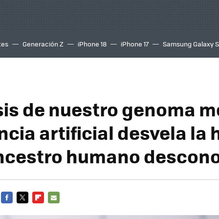
tes
Generación Z
iPhone 18
iPhone 17
Samsung Galaxy 
isis de nuestro genoma 
ncia artificial desvela la 
ncestro humano descon
FACEBOOK
TWITTER
FLIPBOARD
E-