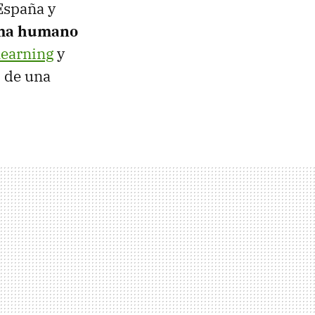
España y
oma humano
learning
y
o de una