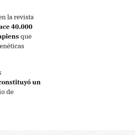
n la revista
ace 40.000
apiens
que
genéticas
s
constituyó un
io de