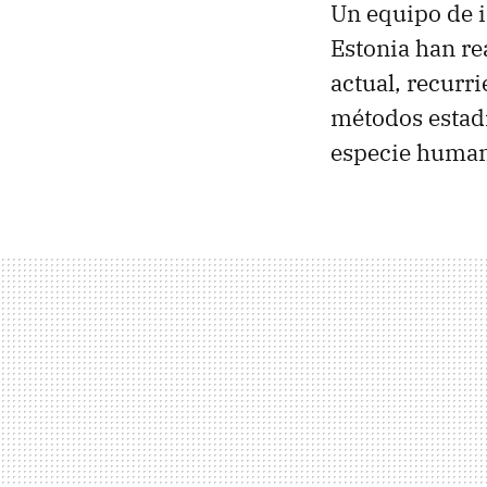
Un equipo de 
Estonia han re
actual, recurr
métodos estadís
especie human