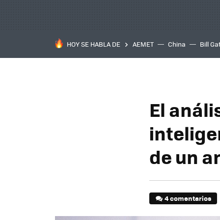
HOY SE HABLA DE
AEMET
China
Bill Ga
El anál
intelige
de un a
4 comentarios