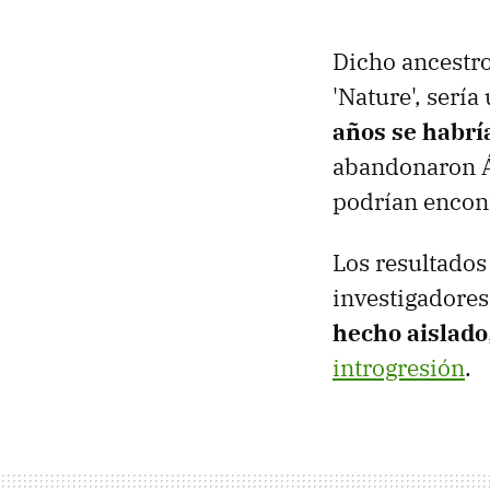
Dicho ancestro
'Nature', sería
años se habrí
abandonaron Áf
podrían encont
Los resultados
investigadore
hecho aislado
introgresión
.