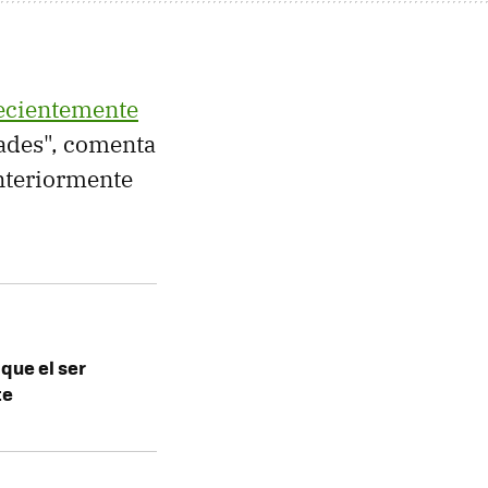
recientemente
dades", comenta
nteriormente
que el ser
te