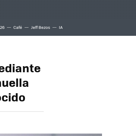
S26
Café
Jeff Bezos
IA
mediante
huella
ocido