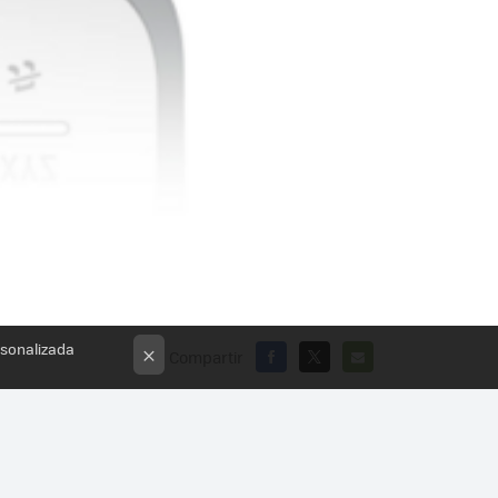
rsonalizada
×
Compartir
FACEBOOK
X
E-
MAIL