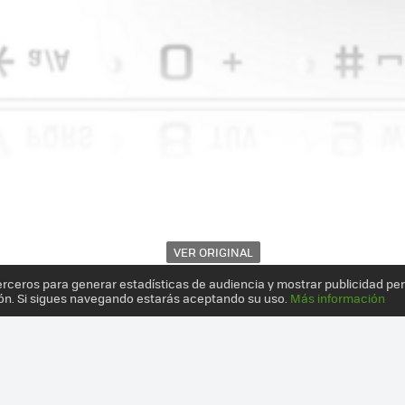
VER ORIGINAL
erceros para generar estadísticas de audiencia y mostrar publicidad pe
ón. Si sigues navegando estarás aceptando su uso.
Más información