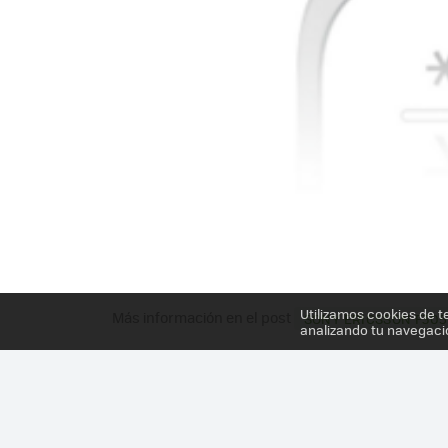
Utilizamos cookies de t
Más información en el post
SONY ERICSSON F305
analizando tu navegaci