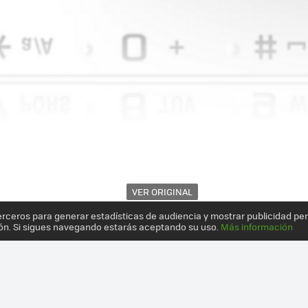
VER ORIGINAL
erceros para generar estadísticas de audiencia y mostrar publicidad pe
ón. Si sigues navegando estarás aceptando su uso.
Más información