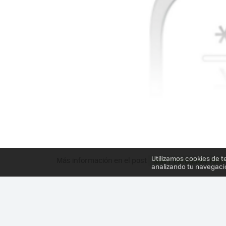
Utilizamos cookies de t
Más información en el post
SONY ERICSSON F305
analizando tu navegaci