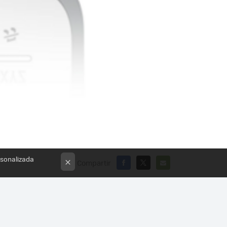
rsonalizada
×
Compartir
FACEBOOK
X
E-
MAIL