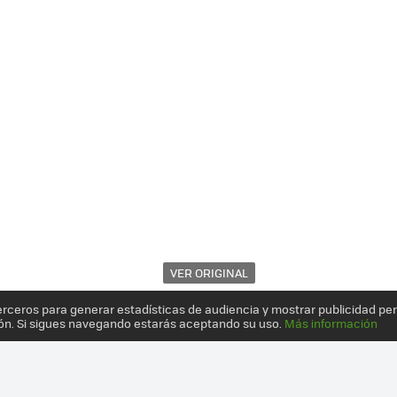
VER ORIGINAL
erceros para generar estadísticas de audiencia y mostrar publicidad pe
ón. Si sigues navegando estarás aceptando su uso.
Más información
A VENTA POR 3.500 EUROS: LLEGA CON ANDROID E ILUMINACIÓN AMB