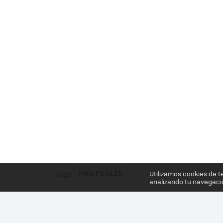
PHILIPS OLED
Utilizamos cookies de t
Tags
analizando tu navegaci
Más información en el post
LA PRIMERA TELE OLED DE PHILIPS SE PONE A L