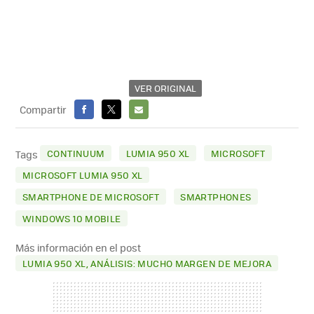
VER ORIGINAL
Compartir
FACEBOOK
X
E-
MAIL
CONTINUUM
LUMIA 950 XL
MICROSOFT
Tags
MICROSOFT LUMIA 950 XL
SMARTPHONE DE MICROSOFT
SMARTPHONES
WINDOWS 10 MOBILE
Más información en el post
LUMIA 950 XL, ANÁLISIS: MUCHO MARGEN DE MEJORA